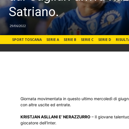
Satriano.
29/06/2022
SPORT TOSCANA
SERIE A
SERIE B
SERIE C
SERIE D
RISULT
Giornata movimentata in questo ultimo mercoledì di giugno.
con altre uscite ed entrate.
KRISTJAN ASLLANI E’ NERAZZURRO
– Il giovane talentu
giocatore dell’Inter.