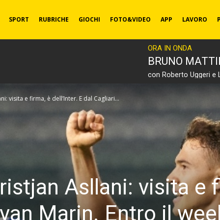
SPORT
RUBRICHE
GIOCHI
FOTO&VIDEO
APP
LAVORO
ORA IN ONDA
BRUNO MATT
con Roberto Uggeri e 
visita e firma, è dell’Inter. E dal Cagliari...
an Asllani: visita e fir
azvan Marin. Entro il we