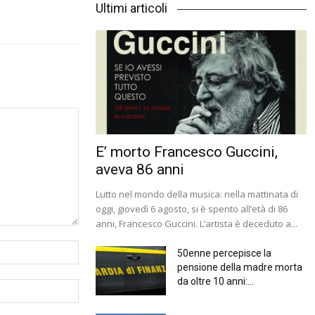
Ultimi articoli
E’ morto Francesco Guccini,
aveva 86 anni
Lutto nel mondo della musica: nella mattinata di
oggi, giovedì 6 agosto, si è spento all’età di 86
anni, Francesco Guccini. L’artista è deceduto a...
50enne percepisce la
pensione della madre morta
da oltre 10 anni:...