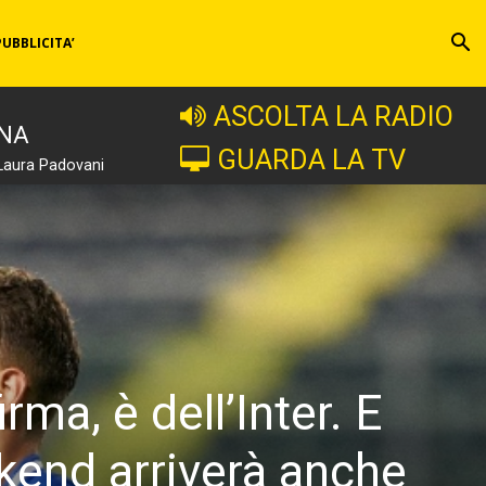
PUBBLICITA’
ASCOLTA LA RADIO
INA
GUARDA LA TV
Laura Padovani
ma, è dell’Inter. E
ekend arriverà anche