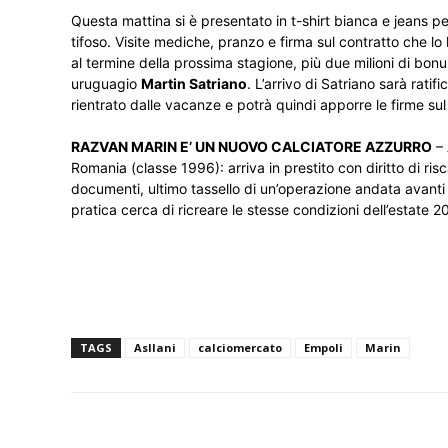
Questa mattina si è presentato in t-shirt bianca e jeans pe
tifoso. Visite mediche, pranzo e firma sul contratto che lo l
al termine della prossima stagione, più due milioni di bonus
uruguagio
Martin Satriano
. L’arrivo di Satriano sarà rati
rientrato dalle vacanze e potrà quindi apporre le firme su
RAZVAN MARIN E’ UN NUOVO CALCIATORE AZZURRO
– 
Romania (classe 1996): arriva in prestito con diritto di ris
documenti, ultimo tassello di un’operazione andata avanti p
pratica cerca di ricreare le stesse condizioni dell’estate
TAGS
Asllani
calciomercato
Empoli
Marin