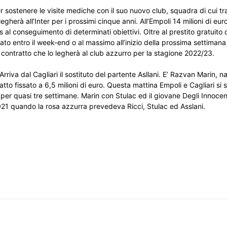
r sostenere le visite mediche con il suo nuovo club, squadra di cui tra
egherà all’Inter per i prossimi cinque anni. All’Empoli 14 milioni di euro
 al conseguimento di determinati obiettivi. Oltre al prestito gratuito 
ficato entro il week-end o al massimo all’inizio della prossima settima
l contratto che lo legherà al club azzurro per la stagione 2022/23.
Arriva dal Cagliari il sostituto del partente Asllani. E’ Razvan Marin, n
catto fissato a 6,5 milioni di euro. Questa mattina Empoli e Cagliari si 
er quasi tre settimane. Marin con Stulac ed il giovane Degli Innocenti
 2021 quando la rosa azzurra prevedeva Ricci, Stulac ed Asslani.