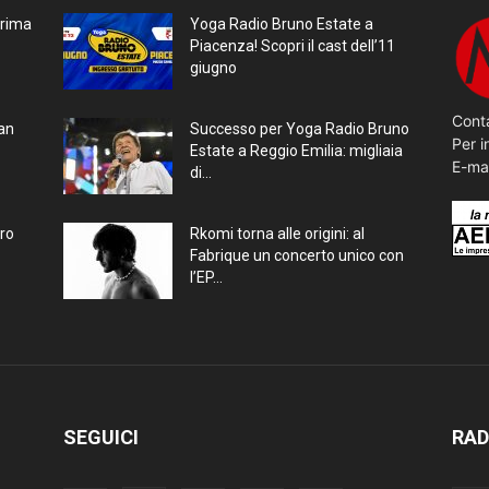
prima
Yoga Radio Bruno Estate a
Piacenza! Scopri il cast dell’11
giugno
Conta
ran
Successo per Yoga Radio Bruno
Per i
Estate a Reggio Emilia: migliaia
E-ma
di...
bro
Rkomi torna alle origini: al
Fabrique un concerto unico con
l’EP...
SEGUICI
RAD