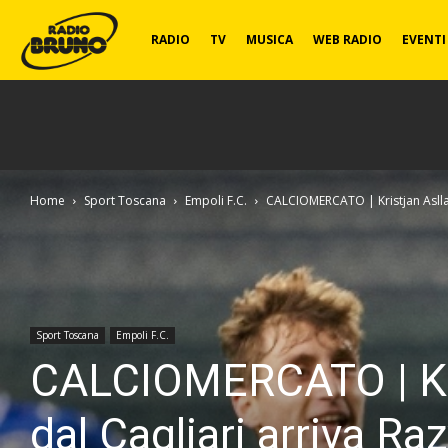
Radio
RADIO
TV
MUSICA
WEB RADIO
EVENTI
Bruno
Home
Sport Toscana
Empoli F.C.
CALCIOMERCATO | Kristjan Asllani: 
Sport Toscana
Empoli F.C.
CALCIOMERCATO | Kristj
dal Cagliari arriva R