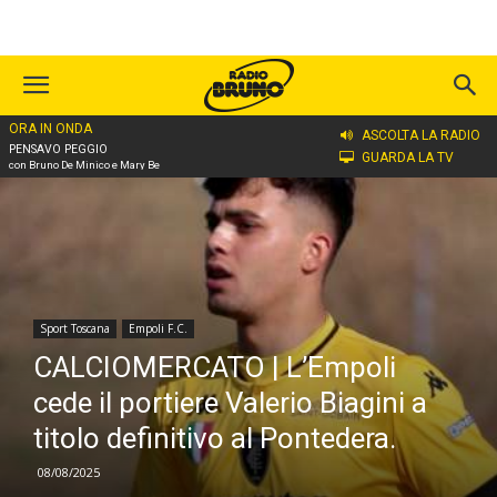
ORA IN ONDA
Home
Sport Toscana
Empoli F.C.
ASCOLTA LA RADIO
PENSAVO PEGGIO
GUARDA LA TV
con Bruno De Minico e Mary Be
Sport Toscana
Empoli F.C.
CALCIOMERCATO | L’Empoli
cede il portiere Valerio Biagini a
titolo definitivo al Pontedera.
08/08/2025