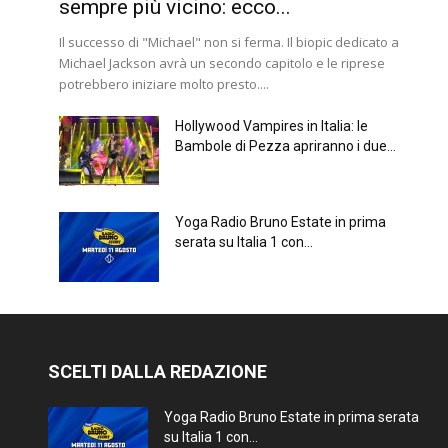
sempre più vicino: ecco...
Il successo di "Michael" non si ferma. Il biopic dedicato a
Michael Jackson avrà un secondo capitolo e le riprese
potrebbero iniziare molto presto....
Hollywood Vampires in Italia: le
Bambole di Pezza apriranno i due...
Yoga Radio Bruno Estate in prima
serata su Italia 1 con...
SCELTI DALLA REDAZIONE
Yoga Radio Bruno Estate in prima serata
su Italia 1 con...