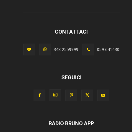
CONTATTACI
348 2559999
059 641430
SEGUICI
RADIO BRUNO APP