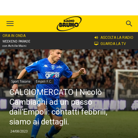
ORA IN ONDA
Home
Sport Toscana
Empoli F.C.
ASCOLTA LA RADIO
WEEKEND PARADE
GUARDA LA TV
con Achille Maini
Sport Toscana
Empoli F.C.
CALCIOMERCATO | Nicolò
Cambiaghi ad un passo
dall’Empoli: contatti febbrili,
siamo ai dettagli.
24/08/2023