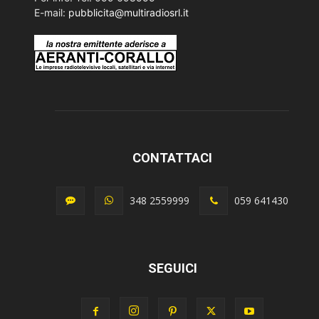
E-mail:
pubblicita@multiradiosrl.it
CONTATTACI
348 2559999
059 641430
SEGUICI