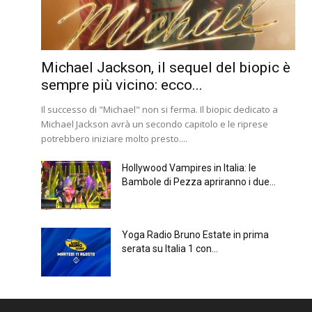
Michael Jackson, il sequel del biopic è
sempre più vicino: ecco...
Il successo di "Michael" non si ferma. Il biopic dedicato a
Michael Jackson avrà un secondo capitolo e le riprese
potrebbero iniziare molto presto....
Hollywood Vampires in Italia: le
Bambole di Pezza apriranno i due...
Yoga Radio Bruno Estate in prima
serata su Italia 1 con...