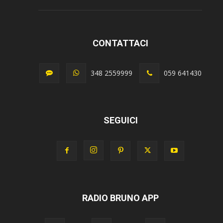
CONTATTACI
348 2559999
059 641430
SEGUICI
RADIO BRUNO APP