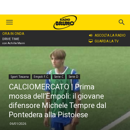
ORA IN ONDA
Home
Sport Toscana
Empoli F.C.
ASCOLTA LA RADIO
DRIVE TIME
GUARDA LA TV
con Achille Maini
Sport Toscana
Empoli F.C.
Serie C
Serie D
CALCIOMERCATO | Prima
mossa dell’Empoli: il giovane
difensore Michele Tempre dal
Pontedera alla Pistoiese
06/01/2026