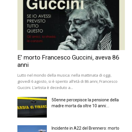
E’ morto Francesco Guccini, aveva 86
anni
Lutto nel mondo della musica: nella mattinata di oggi,
giovedì 6 agosto, si è spento all’età di 86 anni, Francesco
Guccini. L’artista è deceduto a...
50enne percepisce la pensione della
madre morta da oltre 10 anni:...
Incidente in A22 del Brennero: morto