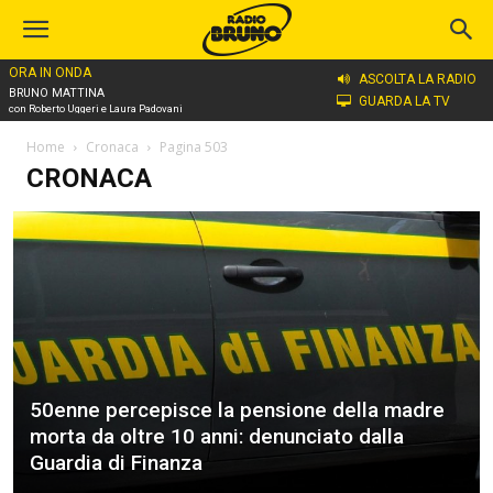
ORA IN ONDA
ASCOLTA LA RADIO
BRUNO MATTINA
GUARDA LA TV
con Roberto Uggeri e Laura Padovani
Home
Cronaca
Pagina 503
CRONACA
50enne percepisce la pensione della madre
morta da oltre 10 anni: denunciato dalla
Guardia di Finanza