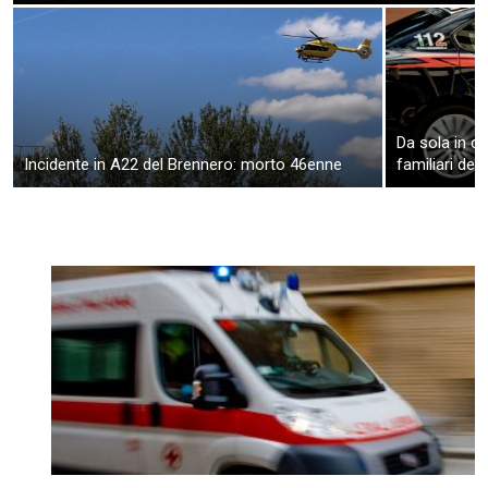
Da sola in ca
Incidente in A22 del Brennero: morto 46enne
familiari den