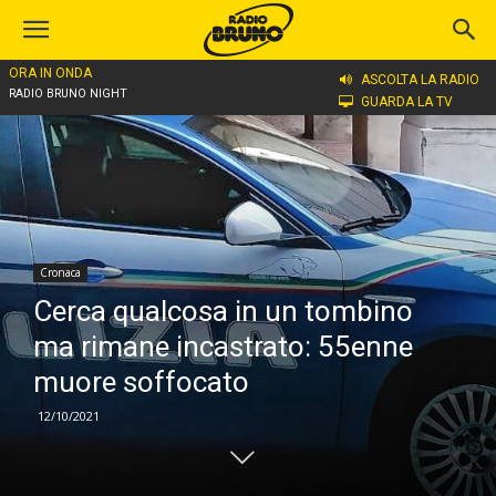
ORA IN ONDA
Home
Cronaca
ASCOLTA LA RADIO
RADIO BRUNO NIGHT
GUARDA LA TV
Cronaca
Cerca qualcosa in un tombino
ma rimane incastrato: 55enne
muore soffocato
12/10/2021