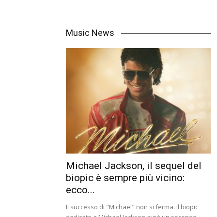
Music News
Michael Jackson, il sequel del
biopic è sempre più vicino:
ecco...
Il successo di "Michael" non si ferma. Il biopic
dedicato a Michael Jackson avrà un secondo