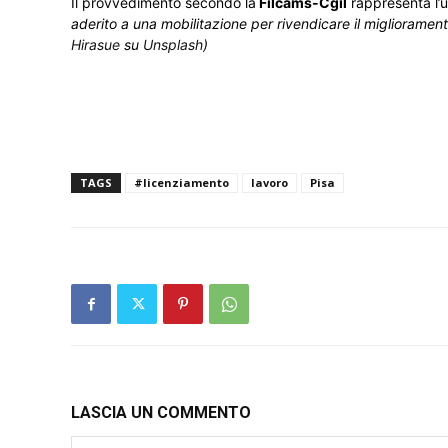
Il provvedimento secondo la
Filcams-Cgil
rappresenta l’u
aderito a una mobilitazione per rivendicare il miglioramento
Hirasue
su
Unsplash
)
TAGS
#licenziamento
lavoro
Pisa
LASCIA UN COMMENTO