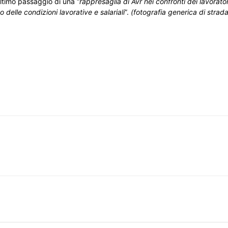
ltimo passaggio di una “
rappresaglia di Avr nei confronti dei lavorat
 delle condizioni lavorative e salariali
”.
(fotografia generica di strada