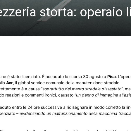
zzeria storta: operaio 
ione è stato licenziato. È accaduto lo scorso 30 agosto a
Pisa
. L’oper
alla
Avr
, il global service comunale della manutenzione stradale.
rrettamente è a causa “
soprattutto del manto stradale dissestato
”, m
do reazioni e commenti ironici, causato “
un danno di immagine all’az
veduto entro le 24 ore successive a ridisegnare in modo corretto la lin
icenziato –
evidenziando un malfunzionamento della macchina traccia