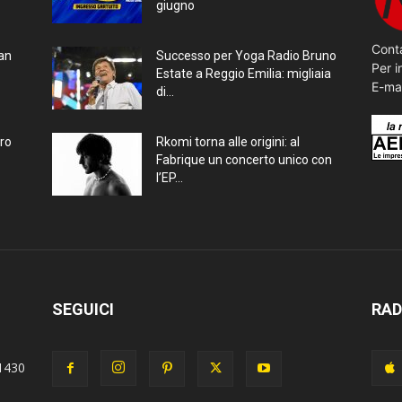
giugno
Conta
ran
Successo per Yoga Radio Bruno
Per i
Estate a Reggio Emilia: migliaia
E-ma
di...
bro
Rkomi torna alle origini: al
Fabrique un concerto unico con
l’EP...
SEGUICI
RAD
1430