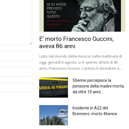
E’ morto Francesco Guccini,
aveva 86 anni
Lutto nel mondo della musica: nella mattinata di
oggi, giovedì 6 agosto, si è spento all’età di 86
anni, Francesco Guccini. L’artista è deceduto a...
50enne percepisce la
pensione della madre morta
da oltre 10 anni:...
Incidente in A22 del
Brennero: morto 46enne