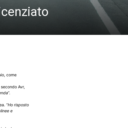
licenziato
aio, come
a secondo Avr,
ienda
”.
ea. “
Ho risposto
linee e