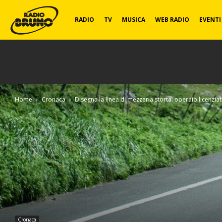
Radio
RADIO
TV
MUSICA
WEB RADIO
EVENTI
Bruno
Home
Cronaca
Disegna la linea di mezzeria storta: operaio licenzia
Cronaca