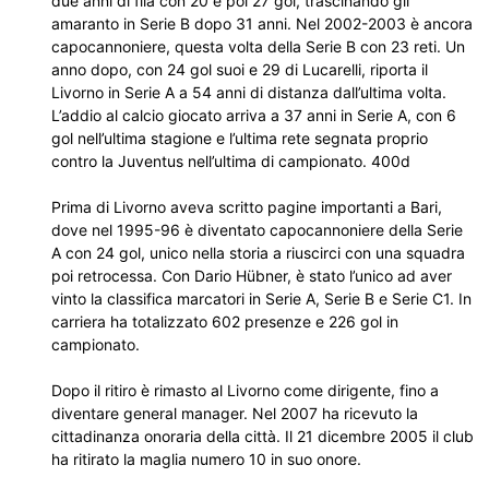
due anni di fila con 20 e poi 27 gol, trascinando gli
amaranto in Serie B dopo 31 anni. Nel 2002-2003 è ancora
capocannoniere, questa volta della Serie B con 23 reti. Un
anno dopo, con 24 gol suoi e 29 di Lucarelli, riporta il
Livorno in Serie A a 54 anni di distanza dall’ultima volta.
L’addio al calcio giocato arriva a 37 anni in Serie A, con 6
gol nell’ultima stagione e l’ultima rete segnata proprio
contro la Juventus nell’ultima di campionato. 400d
Prima di Livorno aveva scritto pagine importanti a Bari,
dove nel 1995-96 è diventato capocannoniere della Serie
A con 24 gol, unico nella storia a riuscirci con una squadra
poi retrocessa. Con Dario Hübner, è stato l’unico ad aver
vinto la classifica marcatori in Serie A, Serie B e Serie C1. In
carriera ha totalizzato 602 presenze e 226 gol in
campionato.
Dopo il ritiro è rimasto al Livorno come dirigente, fino a
diventare general manager. Nel 2007 ha ricevuto la
cittadinanza onoraria della città. Il 21 dicembre 2005 il club
ha ritirato la maglia numero 10 in suo onore.