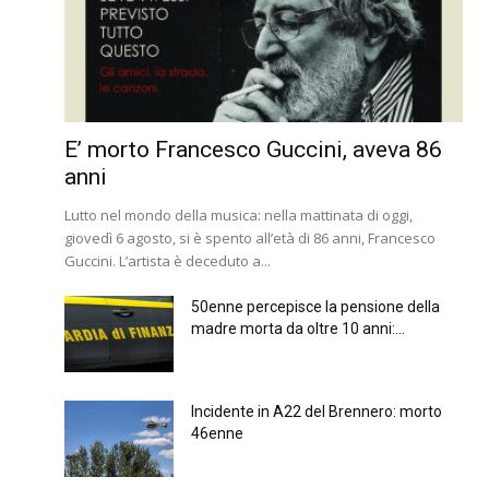
E’ morto Francesco Guccini, aveva 86
anni
Lutto nel mondo della musica: nella mattinata di oggi,
giovedì 6 agosto, si è spento all’età di 86 anni, Francesco
Guccini. L’artista è deceduto a...
50enne percepisce la pensione della
madre morta da oltre 10 anni:...
Incidente in A22 del Brennero: morto
46enne