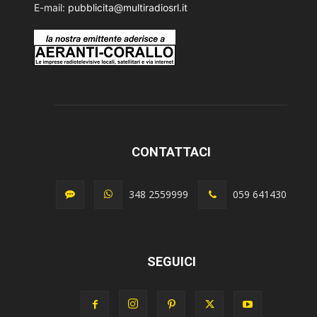
E-mail:
pubblicita@multiradiosrl.it
CONTATTACI
348 2559999
059 641430
SEGUICI