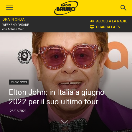
ORA IN ONDA
Home
Music News
ASCOLTA LA RADIO
WEEKEND PARADE
GUARDA LA TV
con Achille Maini
Music News
Elton John: in Italia a giugno
2022 per il suo ultimo tour
23/06/2021