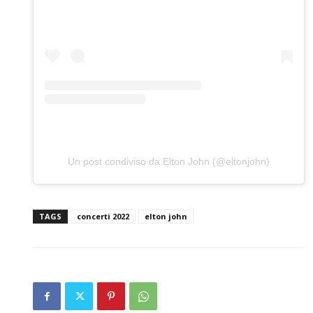
Un post condiviso da Elton John (@eltonjohn)
TAGS
concerti 2022
elton john