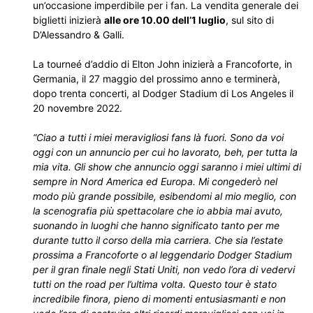
un’occasione imperdibile per i fan. La vendita generale dei
biglietti inizierà
alle ore 10.00 dell’1 luglio
, sul sito di
D’Alessandro & Galli.
La tourneé d’addio di Elton John inizierà a Francoforte, in
Germania, il 27 maggio del prossimo anno e terminerà,
dopo trenta concerti, al Dodger Stadium di Los Angeles il
20 novembre 2022.
“Ciao a tutti i miei meravigliosi fans là fuori. Sono da voi
oggi con un annuncio per cui ho lavorato, beh, per tutta la
mia vita. Gli show che annuncio oggi saranno i miei ultimi di
sempre in Nord America ed Europa. Mi congederò nel
modo più grande possibile, esibendomi al mio meglio, con
la scenografia più spettacolare che io abbia mai avuto,
suonando in luoghi che hanno significato tanto per me
durante tutto il corso della mia carriera. Che sia l’estate
prossima a Francoforte o al leggendario Dodger Stadium
per il gran finale negli Stati Uniti, non vedo l’ora di vedervi
tutti on the road per l’ultima volta. Questo tour è stato
incredibile finora, pieno di momenti entusiasmanti e non