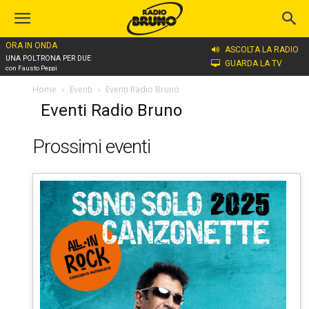
ORA IN ONDA
ASCOLTA LA RADIO
UNA POLTRONA PER DUE
GUARDA LA TV
con Fausto Peppi
Home
Eventi
Eventi Radio Bruno
Eventi Radio Bruno
Prossimi eventi