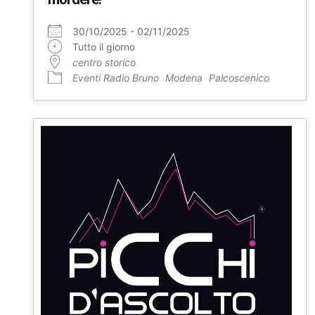
30/10/2025 - 02/11/2025
Tutto il giorno
centro storico
Eventi Radio Bruno
Modena
Palcoscenico