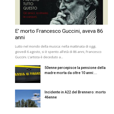
E’ morto Francesco Guccini, aveva 86
anni
Lutto nel mondo della musica: nella mattinata di oggi,
giovedì 6 agosto, si è spento all’età di 86 anni, Francesco
Guccini. L’artista è deceduto a...
50enne percepisce la pensione della
madre morta da oltre 10 anni:...
Incidente in A22 del Brennero: morto
46enne