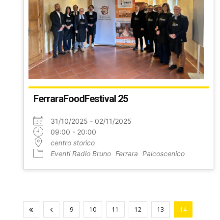
FerraraFoodFestival 25
31/10/2025 - 02/11/2025
09:00 - 20:00
centro storico
Eventi Radio Bruno
Ferrara
Palcoscenico
9
10
11
12
13
14