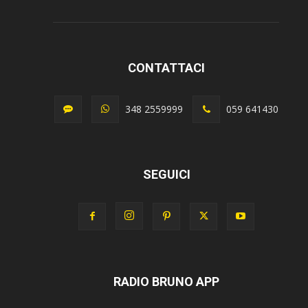
CONTATTACI
348 2559999
059 641430
SEGUICI
RADIO BRUNO APP