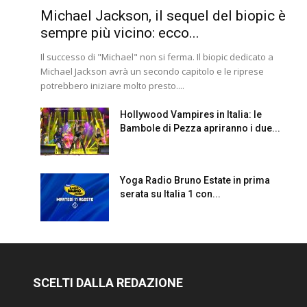
Michael Jackson, il sequel del biopic è
sempre più vicino: ecco...
Il successo di "Michael" non si ferma. Il biopic dedicato a
Michael Jackson avrà un secondo capitolo e le riprese
potrebbero iniziare molto presto....
Hollywood Vampires in Italia: le
Bambole di Pezza apriranno i due...
Yoga Radio Bruno Estate in prima
serata su Italia 1 con...
SCELTI DALLA REDAZIONE