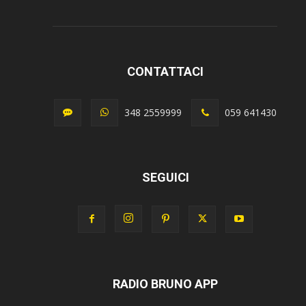
CONTATTACI
348 2559999
059 641430
SEGUICI
RADIO BRUNO APP