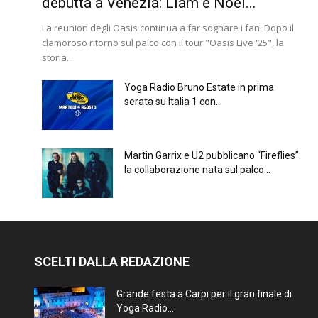
debutta a Venezia: Liam e Noel...
La reunion degli Oasis continua a far sognare i fan. Dopo il
clamoroso ritorno sul palco con il tour "Oasis Live '25", la
storia...
Yoga Radio Bruno Estate in prima
serata su Italia 1 con...
Martin Garrix e U2 pubblicano “Fireflies”:
la collaborazione nata sul palco...
SCELTI DALLA REDAZIONE
Grande festa a Carpi per il gran finale di
Yoga Radio...