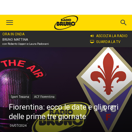
ORA IN ONDA
Home
Sport Toscana
ACF Fiorentina
ASCOLTA LA RADIO
BRUNO MATTINA
GUARDA LA TV
con Roberto Uggeri e Laura Padovani
Sport Toscana
ACF Fiorentina
Fiorentina: ecco le date e gli orari
delle prime tre giornate
06/07/2024