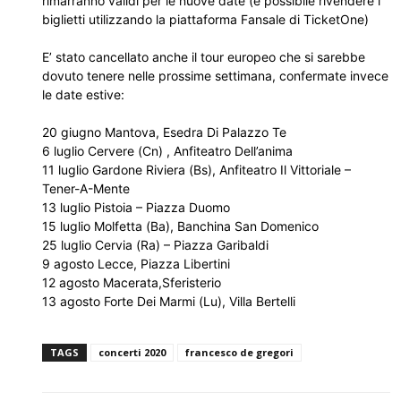
rimarranno validi per le nuove date (è possibile rivendere i
biglietti utilizzando la piattaforma Fansale di TicketOne)
E’ stato cancellato anche il tour europeo che si sarebbe
dovuto tenere nelle prossime settimana, confermate invece
le date estive:
20 giugno Mantova, Esedra Di Palazzo Te
6 luglio Cervere (Cn) , Anfiteatro Dell’anima
11 luglio Gardone Riviera (Bs), Anfiteatro Il Vittoriale –
Tener-A-Mente
13 luglio Pistoia – Piazza Duomo
15 luglio Molfetta (Ba), Banchina San Domenico
25 luglio Cervia (Ra) – Piazza Garibaldi
9 agosto Lecce, Piazza Libertini
12 agosto Macerata,Sferisterio
13 agosto Forte Dei Marmi (Lu), Villa Bertelli
TAGS
concerti 2020
francesco de gregori