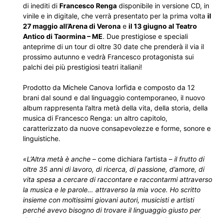
di inediti di
Francesco Renga
disponibile in versione CD, in
vinile e in digitale, che verrà presentato per la prima volta
il
27 maggio all’Arena di Verona
e
il 13 giugno al Teatro
Antico di Taormina – ME
. Due prestigiose e speciali
anteprime di un tour di oltre 30 date che prenderà il via il
prossimo autunno e vedrà Francesco protagonista sui
palchi dei più prestigiosi teatri italiani!
Prodotto da Michele Canova Iorfida e composto da 12
brani dal sound e dal linguaggio contemporaneo, il nuovo
album rappresenta l’altra metà della vita, della storia, della
musica di Francesco Renga: un altro capitolo,
caratterizzato da nuove consapevolezze e forme, sonore e
linguistiche.
«L’Altra metà è anche
– come dichiara l’artista –
il frutto di
oltre 35 anni di lavoro, di ricerca, di passione, d’amore, di
vita spesa a cercare di raccontare e raccontarmi attraverso
la musica e le parole… attraverso la mia voce. Ho scritto
insieme con moltissimi giovani autori, musicisti e artisti
perché avevo bisogno di trovare il linguaggio giusto per