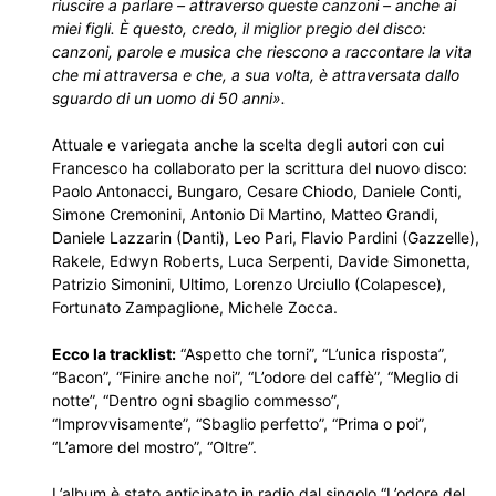
riuscire a parlare – attraverso queste canzoni – anche ai
miei figli. È questo, credo, il miglior pregio del disco:
canzoni, parole e musica che riescono a raccontare la vita
che mi attraversa e che, a sua volta, è attraversata dallo
sguardo di un uomo di 50 anni».
Attuale e variegata anche la scelta degli autori con cui
Francesco ha collaborato per la scrittura del nuovo disco:
Paolo Antonacci, Bungaro, Cesare Chiodo, Daniele Conti,
Simone Cremonini, Antonio Di Martino, Matteo Grandi,
Daniele Lazzarin (Danti), Leo Pari, Flavio Pardini (Gazzelle),
Rakele, Edwyn Roberts, Luca Serpenti, Davide Simonetta,
Patrizio Simonini, Ultimo, Lorenzo Urciullo (Colapesce),
Fortunato Zampaglione, Michele Zocca.
Ecco la tracklist:
“Aspetto che torni”, “L’unica risposta”,
“Bacon”, “Finire anche noi”, “L’odore del caffè”, “Meglio di
notte”, “Dentro ogni sbaglio commesso”,
“Improvvisamente”, “Sbaglio perfetto”, “Prima o poi”,
“L’amore del mostro”, “Oltre”.
L’album è stato anticipato in radio dal singolo “L’odore del