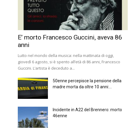
E’ morto Francesco Guccini, aveva 86
anni
Lutto nel mondo della musica: nella mattinata di oggi,
giovedì 6 agosto, si è spento all’età di 86 anni, Francesco
Guccini. L’artista è deceduto a...
50enne percepisce la pensione della
madre morta da oltre 10 anni:...
Incidente in A22 del Brennero: morto
46enne