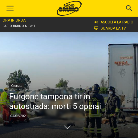
ORA IN ONDA
Home
Cronaca
ASCOLTA LA RADIO
RADIO BRUNO NIGHT
GUARDA LA TV
Cronaca
Furgone tampona tir in
autostrada: morti 5 operai
04/06/2021