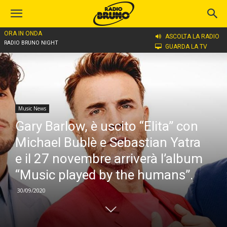
ORA IN ONDA
Home
Music News
ASCOLTA LA RADIO
RADIO BRUNO NIGHT
GUARDA LA TV
Music News
Gary Barlow, è uscito “Elita” con
Michael Bublè e Sebastian Yatra
e il 27 novembre arriverà l’album
“Music played by the humans”.
30/09/2020