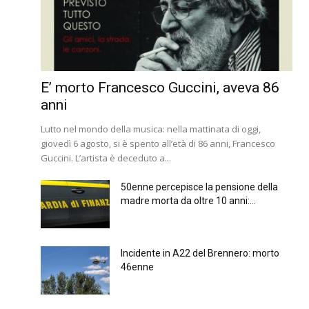
E’ morto Francesco Guccini, aveva 86
anni
Lutto nel mondo della musica: nella mattinata di oggi,
giovedì 6 agosto, si è spento all’età di 86 anni, Francesco
Guccini. L’artista è deceduto a...
50enne percepisce la pensione della
madre morta da oltre 10 anni:...
Incidente in A22 del Brennero: morto
46enne