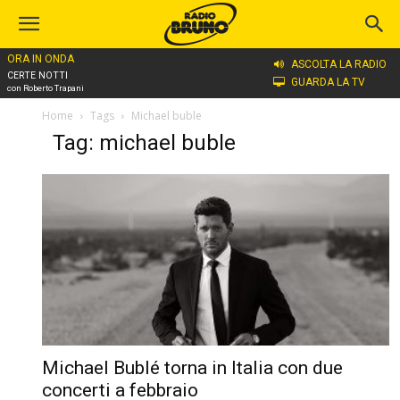
ORA IN ONDA
ASCOLTA LA RADIO
CERTE NOTTI
GUARDA LA TV
con Roberto Trapani
Home
Tags
Michael buble
Tag: michael buble
Michael Bublé torna in Italia con due
concerti a febbraio