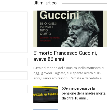
Ultimi articoli
E’ morto Francesco Guccini,
aveva 86 anni
Lutto nel mondo della musica: nella mattinata di
oggi, giovedì 6 agosto, si è spento all’età di 86
anni, Francesco Guccini. L’artista è deceduto a...
50enne percepisce la
pensione della madre morta
da oltre 10 anni:...