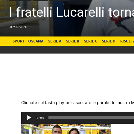
I fratelli Lucarelli to
07/07/2026
SPORT TOSCANA
SERIE A
SERIE B
SERIE C
SERIE D
RISULT
Cliccate sul tasto play per ascoltare le parole del nostro 
Audio
00:00
Player