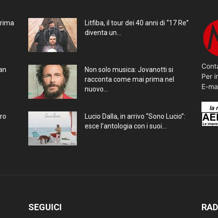
prima
Litfiba, il tour dei 40 anni di “17 Re”
diventa un...
Conta
ran
Non solo musica: Jovanotti si
Per i
racconta come mai prima nel
E-ma
nuovo...
bro
Lucio Dalla, in arrivo “Sono Lucio”:
esce l’antologia con i suoi...
SEGUICI
RAD