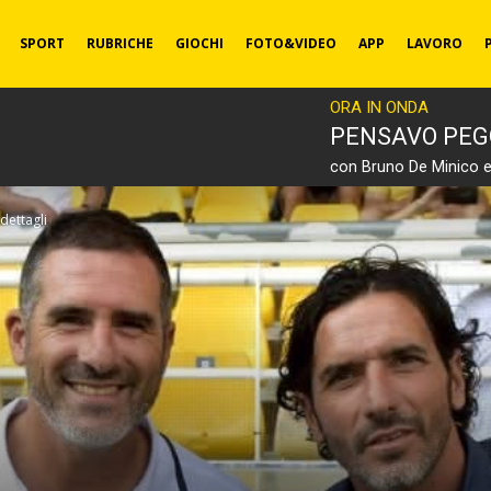
SPORT
RUBRICHE
GIOCHI
FOTO&VIDEO
APP
LAVORO
ORA IN ONDA
PENSAVO PEG
con Bruno De Minico 
 dettagli