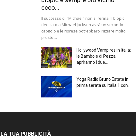
ecco...
Il successo di "Michael" non si ferma. Il biopic
dedicato a Michael Jackson avrà un secondo
capitolo e le riprese potrebbero iniziare molto
presto....
Hollywood Vampires in Italia:
le Bambole di Pezza
apriranno i due...
Yoga Radio Bruno Estate in
prima serata su Italia 1 con...
 LA TUA PUBBLICITÀ