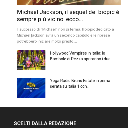
Michael Jackson, il sequel del biopic è
sempre più vicino: ecco...
Il successo di "Michael" non si ferma. Il biopic dedicato a
Michael Jackson avrà un secondo capitolo e le riprese
potrebbero iniziare molto presto....
Hollywood Vampires in Italia: le
Bambole di Pezza apriranno i due...
Yoga Radio Bruno Estate in prima
serata su Italia 1 con...
SCELTI DALLA REDAZIONE