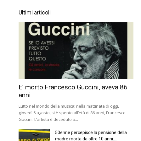
Ultimi articoli
E’ morto Francesco Guccini, aveva 86
anni
Lutto nel mondo della musica: nella mattinata di oggi,
giovedì 6 agosto, si è spento all’età di 86 anni, Francesco
Guccini. L’artista è deceduto a...
50enne percepisce la pensione della
madre morta da oltre 10 anni:...