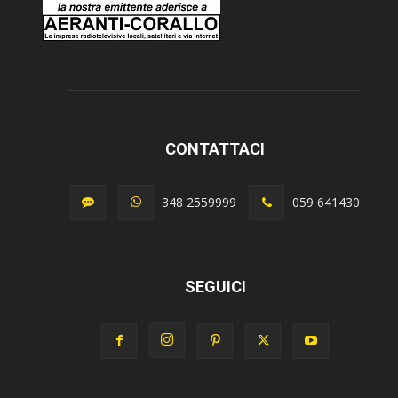
CONTATTACI
348 2559999
059 641430
SEGUICI