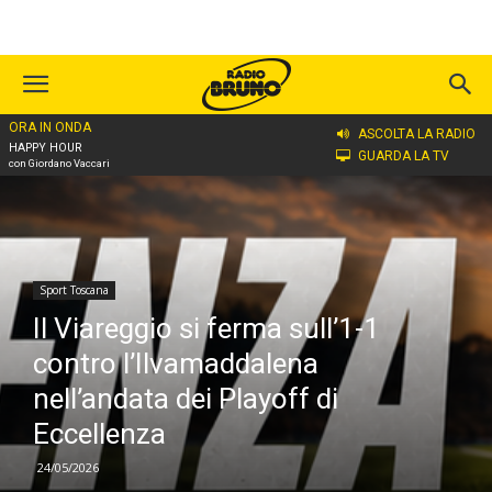
ORA IN ONDA
Home
Sport Toscana
ASCOLTA LA RADIO
HAPPY HOUR
GUARDA LA TV
con Giordano Vaccari
Sport Toscana
Il Viareggio si ferma sull’1-1
contro l’Ilvamaddalena
nell’andata dei Playoff di
Eccellenza
24/05/2026