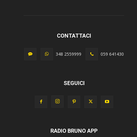
CONTATTACI
348 2559999
059 641430
SEGUICI
RADIO BRUNO APP