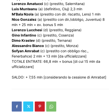
Lorenzo Amatucci
(c) (prestito, Salernitana)
Luis Munteanu
(a) (definitivo, Cluj) 2,3 mln
M’Bala Nzola
(a) (prestito con dir. riscatto, Lens) 1 mln
Nico Gonzalez
(a) (prestito con dir./obbligo, Juventus) 8
mln + 25 mln + ev. bonus 5 mln
Lorenzo Lucchesi
(d) (prestito, Reggiana)
Gino Infantino
(c) (prestito, Cosenza)
Dimo Krastev
(d) (prestito, Ternana)
Alessandro Bianco
(c) (prestito, Monza)
Sofyan Amrabat
(c) (prestito con obbligo risc.,
Fenerbahce) 2 mln + 13 mln [da ufficializzare]
TOTALE ENTRATE: 66,8 mln + bonus [di cui 15 mln da
ufficializzare]
SALDO: + 7,55 mln [considerando la cessione di Amrabat]