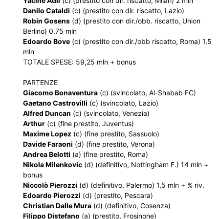
Yacine Adli
(c) (prestito con dir. riscatto, Milan) 2 mln
Danilo Cataldi
(c) (prestito con dir. riscatto, Lazio)
Robin Gosens
(d) (prestito con dir./obb. riscatto, Union
Berlino) 0,75 mln
Edoardo Bove
(c) (prestito con dir./obb riscatto, Roma) 1,5
mln
TOTALE SPESE: 59,25 mln + bonus
PARTENZE
Giacomo Bonaventura
(c) (svincolato, Al-Shabab FC)
Gaetano Castrovilli
(c) (svincolato, Lazio)
Alfred Duncan
(c) (svincolato, Venezia)
Arthur
(c) (fine prestito, Juventus)
Maxime Lopez
(c) (fine prestito, Sassuolo)
Davide Faraoni
(d) (fine prestito, Verona)
Andrea Belotti
(a) (fine prestito, Roma)
Nikola Milenkovic
(d) (definitivo, Nottingham F.) 14 mln +
bonus
Niccolò Pierozzi
(d) (definitivo, Palermo) 1,5 mln + % riv.
Edoardo Pierozzi
(d) (prestito, Pescara)
Christian Dalle Mura
(d) (definitivo, Cosenza)
Filippo Distefano
(a) (prestito, Frosinone)