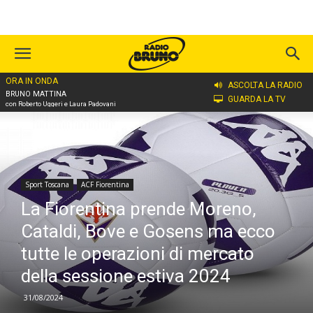
ORA IN ONDA
Home
Sport Toscana
ACF Fiorentina
ASCOLTA LA RADIO
BRUNO MATTINA
GUARDA LA TV
con Roberto Uggeri e Laura Padovani
Sport Toscana
ACF Fiorentina
La Fiorentina prende Moreno,
Cataldi, Bove e Gosens ma ecco
tutte le operazioni di mercato
della sessione estiva 2024
31/08/2024