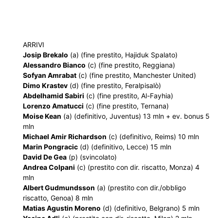
ARRIVI
Josip Brekalo
(a) (fine prestito, Hajiduk Spalato)
Alessandro Bianco
(c) (fine prestito, Reggiana)
Sofyan Amrabat
(c) (fine prestito, Manchester United)
Dimo Krastev
(d) (fine prestito, Feralpisalò)
Abdelhamid Sabiri
(c) (fine prestito, Al-Fayhia)
Lorenzo Amatucci
(c) (fine prestito, Ternana)
Moise Kean
(a) (definitivo, Juventus) 13 mln + ev. bonus 5
mln
Michael Amir Richardson
(c) (definitivo, Reims) 10 mln
Marin Pongracic
(d) (definitivo, Lecce) 15 mln
David De Gea
(p) (svincolato)
Andrea Colpani
(c) (prestito con dir. riscatto, Monza) 4
mln
Albert Gudmundsson
(a) (prestito con dir./obbligo
riscatto, Genoa) 8 mln
Matias Agustin Moreno
(d) (definitivo, Belgrano) 5 mln