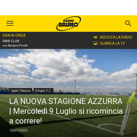
ORA IN ONDA
Home
Sport Toscana
Empoli F.C.
ASCOLTA LA RADIO
FANS CLUB
GUARDA LA TV
con Barbara Pinotti
Sport Toscana
Empoli F.C.
LA NUOVA STAGIONE AZZURRA
| Mercoledì 9 Luglio si ricomincia
a correre!
05/07/2025