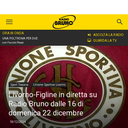
ORA IN ONDA
Home
Sport Toscana
ASCOLTA LA RADIO
UNA POLTRONA PER DUE
GUARDA LA TV
con Fausto Peppi
Sport Toscana
Unione Sportiva Livorno
Livorno-Figline in diretta su
Radio Bruno dalle 16 di
domenica 22 dicembre
18/12/2024