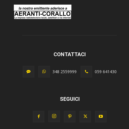
CONTATTACI
348 2559999
059 641430
SEGUICI