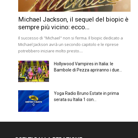
Michael Jackson, il sequel del biopic è
sempre più vicino: ecco...
Il successo di "Michael" non si ferma. Il biopic dedicato a
Michael Jackson avrà un secondo capitolo e le riprese
potrebbero iniziare molto presto....
Hollywood Vampires in Italia: le
Bambole di Pezza apriranno i due...
Yoga Radio Bruno Estate in prima
serata su Italia 1 con...