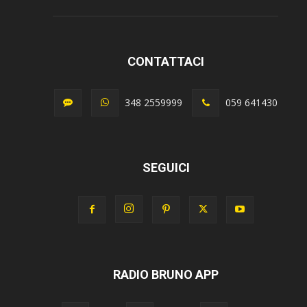
CONTATTACI
348 2559999
059 641430
SEGUICI
RADIO BRUNO APP