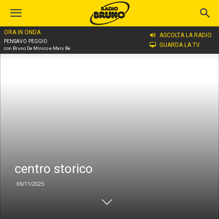
ORA IN ONDA
Home
centro storico
ASCOLTA LA RADIO
PENSAVO PEGGIO
GUARDA LA TV
con Bruno De Minico e Mary Be
centro storico
06/11/2025