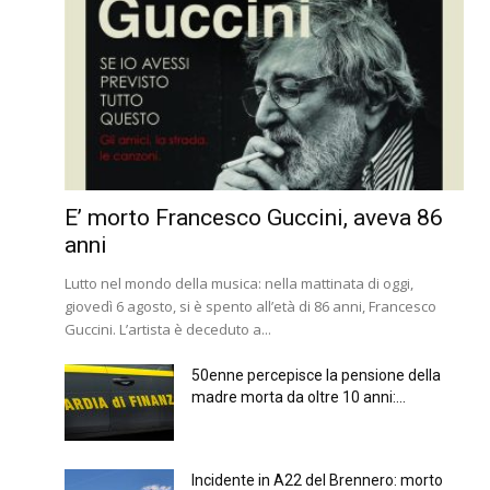
E’ morto Francesco Guccini, aveva 86
anni
Lutto nel mondo della musica: nella mattinata di oggi,
giovedì 6 agosto, si è spento all’età di 86 anni, Francesco
Guccini. L’artista è deceduto a...
50enne percepisce la pensione della
madre morta da oltre 10 anni:...
Incidente in A22 del Brennero: morto