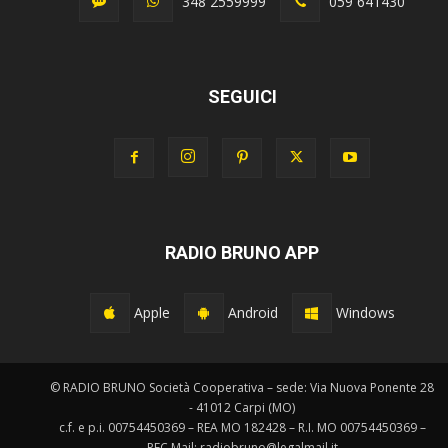
348 2559999
059 641430
SEGUICI
RADIO BRUNO APP
Apple
Android
Windows
© RADIO BRUNO Società Cooperativa – sede: Via Nuova Ponente 28
- 41012 Carpi (MO)
c.f. e p.i. 00754450369 – REA MO 182428 – R.I. MO 00754450369 –
PEC Mail: radiobruno@legalmail.it