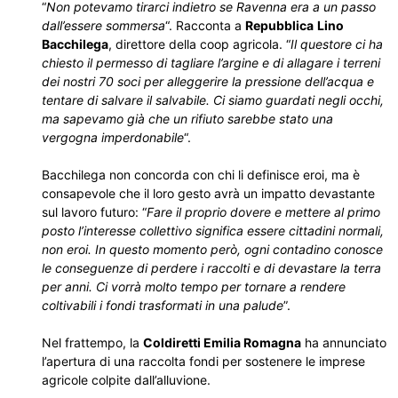
“
Non potevamo tirarci indietro se Ravenna era a un passo
dall’essere sommersa
“. Racconta a
Repubblica
Lino
Bacchilega
, direttore della coop agricola. “
Il questore ci ha
chiesto il permesso di tagliare l’argine e di allagare i terreni
dei nostri 70 soci per alleggerire la pressione dell’acqua e
tentare di salvare il salvabile. Ci siamo guardati negli occhi,
ma sapevamo già che un rifiuto sarebbe stato una
vergogna imperdonabile
“.
Bacchilega non concorda con chi li definisce eroi, ma è
consapevole che il loro gesto avrà un impatto devastante
sul lavoro futuro: “
Fare il proprio dovere e mettere al primo
posto l’interesse collettivo significa essere cittadini normali,
non eroi. In questo momento però, ogni contadino conosce
le conseguenze di perdere i raccolti e di devastare la terra
per anni. Ci vorrà molto tempo per tornare a rendere
coltivabili i fondi trasformati in una palude
”.
Nel frattempo, la
Coldiretti Emilia Romagna
ha annunciato
l’apertura di una raccolta fondi per sostenere le imprese
agricole colpite dall’alluvione.