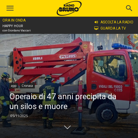
ORA IN ONDA
Home
app
ASCOLTA LA RADIO
HAPPY HOUR
GUARDA LA TV
con Giordano Vaccari
app
Cronaca
Operaio di 47 anni precipita da
un silos e muore
05/11/2025