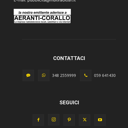
CONTATTACI
348 2559999
059 641430
SEGUICI