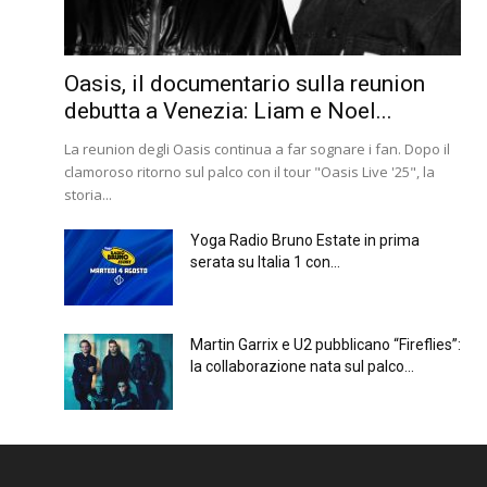
Oasis, il documentario sulla reunion
debutta a Venezia: Liam e Noel...
La reunion degli Oasis continua a far sognare i fan. Dopo il
clamoroso ritorno sul palco con il tour "Oasis Live '25", la
storia...
Yoga Radio Bruno Estate in prima
serata su Italia 1 con...
Martin Garrix e U2 pubblicano “Fireflies”:
la collaborazione nata sul palco...