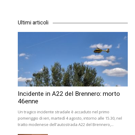
Ultimi articoli
Incidente in A22 del Brennero: morto
46enne
Un tragico incidente stradale è accaduto nel primo
pomeriggio di ieri, martedì 4 agosto, intorno alle 15.30, nel
tratto modenese dell'autostrada A22 del Brennero,...