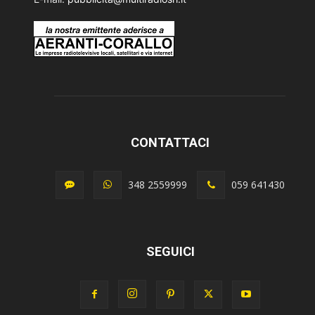
CONTATTACI
348 2559999
059 641430
SEGUICI