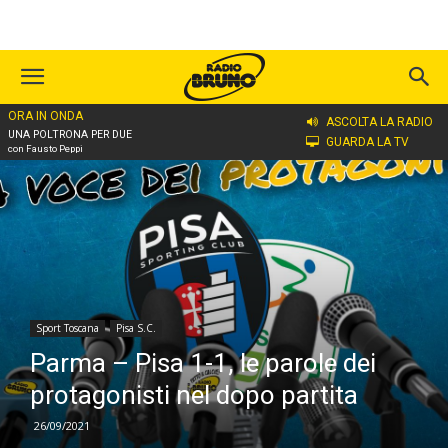
ORA IN ONDA
Home
Sport Toscana
Pisa S.C.
ASCOLTA LA RADIO
UNA POLTRONA PER DUE
GUARDA LA TV
con Fausto Peppi
Sport Toscana
Pisa S.C.
Parma – Pisa 1-1, le parole dei
protagonisti nel dopo partita
26/09/2021