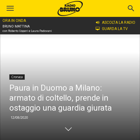
ORA IN ONDA
Home
Cronaca
ASCOLTA LA RADIO
BRUNO MATTINA
GUARDA LA TV
con Roberto Uggeri e Laura Padovani
Cronaca
Paura in Duomo a Milano:
armato di coltello, prende in
ostaggio una guardia giurata
12/08/2020