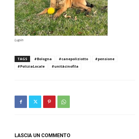
Lupin
TAGS
#Bologna
#canepoliziotto
#pensione
#PoliziaLocale
#unitàcinofila
LASCIA UN COMMENTO