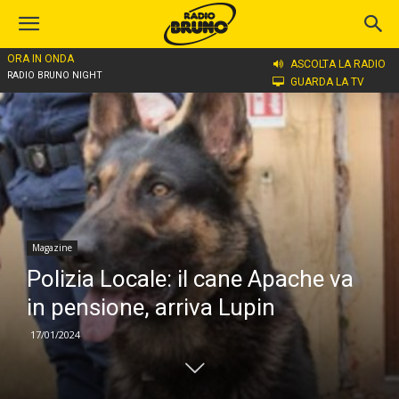
ORA IN ONDA
Home
Magazine
ASCOLTA LA RADIO
RADIO BRUNO NIGHT
GUARDA LA TV
Magazine
Polizia Locale: il cane Apache va
in pensione, arriva Lupin
17/01/2024