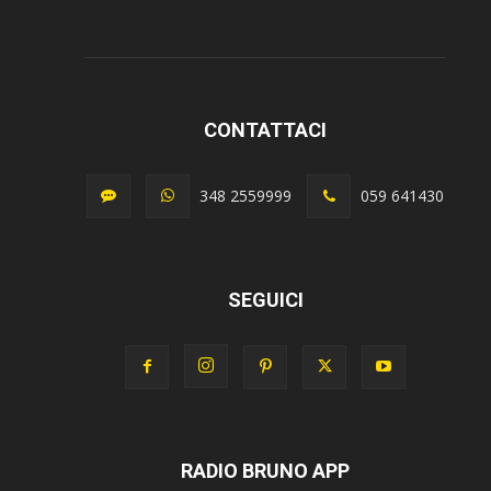
CONTATTACI
348 2559999
059 641430
SEGUICI
RADIO BRUNO APP