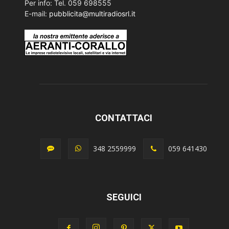
Per info: Tel. 059 698555
E-mail:
pubblicita@multiradiosrl.it
CONTATTACI
348 2559999
059 641430
SEGUICI