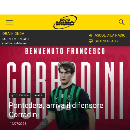
ORA IN ONDA
Home
Sport Toscana
Serie C
ASCOLTA LA RADIO
ROUND MIDNIGHT
GUARDA LA TV
con Giorgio Martini
Sport Toscana
Serie C
Pontedera, arriva il difensore
Corradini
17/07/2025