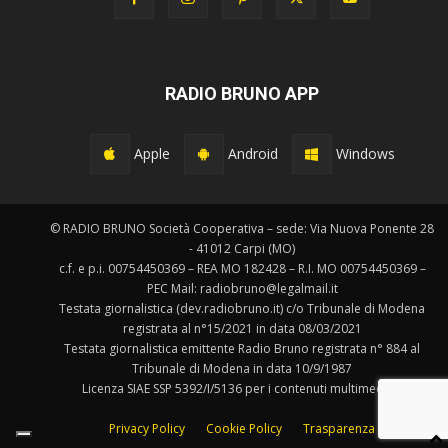
RADIO BRUNO APP
Apple
Android
Windows
© RADIO BRUNO Società Cooperativa – sede: Via Nuova Ponente 28
- 41012 Carpi (MO)
c.f. e p.i. 00754450369 – REA MO 182428 – R.I. MO 00754450369 –
PEC Mail: radiobruno@legalmail.it
Testata giornalistica (dev.radiobruno.it) c/o Tribunale di Modena
registrata al n°15/2021 in data 08/03/2021
Testata giornalistica emittente Radio Bruno registrata n° 884 al
Tribunale di Modena in data 10/9/1987
Licenza SIAE SSP 5392/I/5136 per i contenuti multimediali.
Privacy Policy
Cookie Policy
Trasparenza