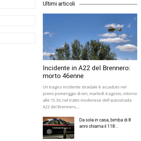
Ultimi articoli
Incidente in A22 del Brennero:
morto 46enne
Un tragico incidente stradale è accaduto nel
primo pomeriggio di ieri, martedì 4 agosto, intorno
alle 15.30, nel tratto modenese dell'autostrada
A22 del Brennero,...
Da sola in casa, bimba di 8
anni chiama il 118:...