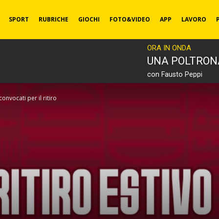
SPORT
RUBRICHE
GIOCHI
FOTO&VIDEO
APP
LAVORO
ORA IN ONDA
UNA POLTRON
con Fausto Peppi
onvocati per il ritiro