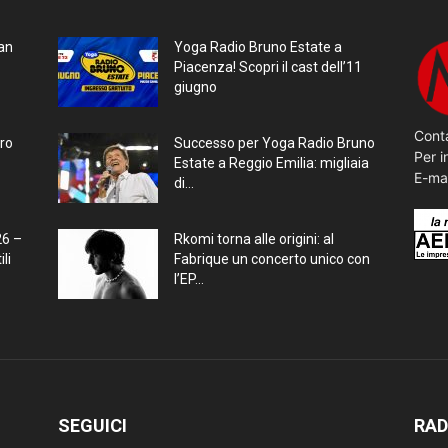
ran
Yoga Radio Bruno Estate a
Piacenza! Scopri il cast dell’11
giugno
Conta
bro
Successo per Yoga Radio Bruno
Per i
Estate a Reggio Emilia: migliaia
E-ma
di...
26 –
Rkomi torna alle origini: al
li
Fabrique un concerto unico con
l’EP...
SEGUICI
RAD