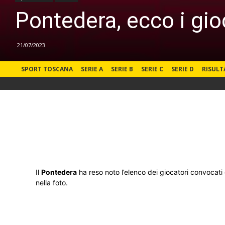
Pontedera, ecco i gioc
21/07/2023
SPORT TOSCANA
SERIE A
SERIE B
SERIE C
SERIE D
RISULT
Il
Pontedera
ha reso noto l’elenco dei giocatori convocati 
nella foto.