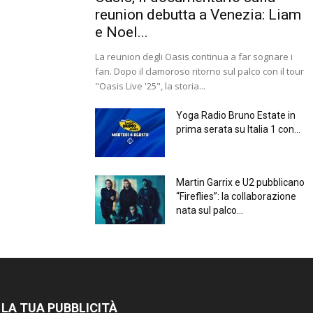
reunion debutta a Venezia: Liam
e Noel...
La reunion degli Oasis continua a far sognare i
fan. Dopo il clamoroso ritorno sul palco con il tour
"Oasis Live '25", la storia...
Yoga Radio Bruno Estate in
prima serata su Italia 1 con...
Martin Garrix e U2 pubblicano
“Fireflies”: la collaborazione
nata sul palco...
 LA TUA PUBBLICITÀ