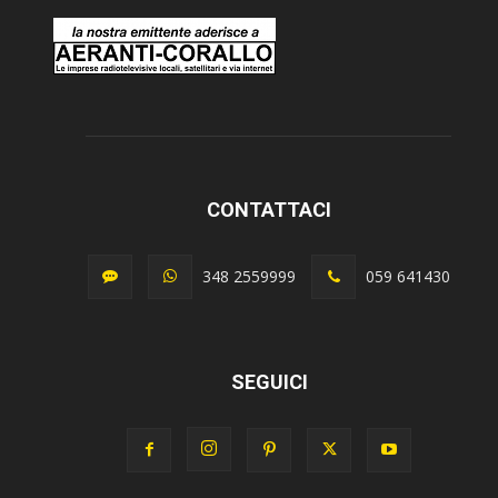
CONTATTACI
348 2559999
059 641430
SEGUICI