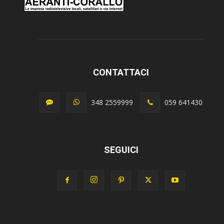
CONTATTACI
348 2559999
059 641430
SEGUICI