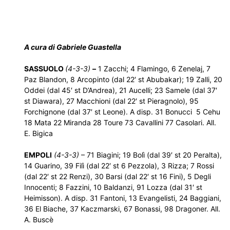
A cura di Gabriele Guastella
SASSUOLO
(4-3-3)
–
1 Zacchi; 4 Flamingo, 6 Zenelaj, 7
Paz Blandon, 8 Arcopinto (dal 22′ st Abubakar); 19 Zalli, 20
Oddei (dal 45′ st D’Andrea), 21 Aucelli; 23 Samele (dal 37′
st Diawara), 27 Macchioni (dal 22′ st Pieragnolo), 95
Forchignone (dal 37′ st Leone). A disp. 31 Bonucci 5 Cehu
18 Mata 22 Miranda 28 Toure 73 Cavallini 77 Casolari. All.
E. Bigica
EMPOLI
(4-3-3)
– 71 Biagini; 19 Bolì (dal 39′ st 20 Peralta),
14 Guarino, 39 Filì (dal 22′ st 6 Pezzola), 3 Rizza; 7 Rossi
(dal 22′ st 22 Renzi), 30 Barsi (dal 22′ st 16 Fini), 5 Degli
Innocenti; 8 Fazzini, 10 Baldanzi, 91 Lozza (dal 31′ st
Heimisson). A disp. 31 Fantoni, 13 Evangelisti, 24 Baggiani,
36 El Biache, 37 Kaczmarski, 67 Bonassi, 98 Dragoner. All.
A. Buscè