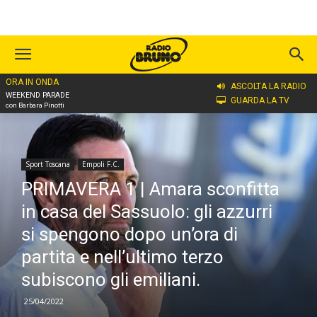
ORA IN ONDA
Home
Sport Toscana
Empoli F.C.
ASCOLTA LA RADIO
WEEKEND PARADE
GUARDA LA TV
con Barbara Pinotti
Sport Toscana
Empoli F.C.
PRIMAVERA 1 | Amara sconfitta
in casa del Sassuolo: gli azzurri
si spengono dopo un’ora di
partita e nell’ultimo terzo
subiscono gli emiliani.
25/04/2022