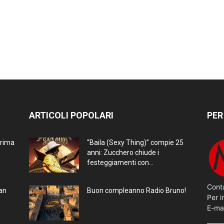
ARTICOLI POPOLARI
PER
prima
“Baila (Sexy Thing)” compie 25
anni: Zucchero chiude i
festeggiamenti con...
Conta
ran
Buon compleanno Radio Bruno!
Per i
E-ma