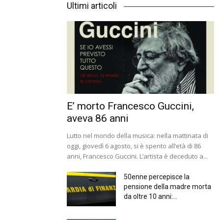
Ultimi articoli
E’ morto Francesco Guccini,
aveva 86 anni
Lutto nel mondo della musica: nella mattinata di
oggi, giovedì 6 agosto, si è spento all’età di 86
anni, Francesco Guccini. L’artista è deceduto a...
50enne percepisce la
pensione della madre morta
da oltre 10 anni:...