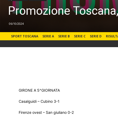
Promozione Toscana, i
06/10/2024
SPORT TOSCANA
SERIE A
SERIE B
SERIE C
SERIE D
RISULT
GIRONE A 5^GIORNATA
Casalguidi – Cubino 3-1
Firenze ovest – San giuliano 0-2