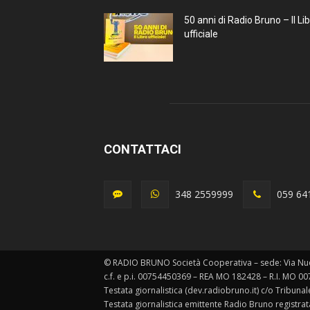
50 anni di Radio Bruno – Il Li
ufficiale
CONTATTACI
348 2559999
059 64
© RADIO BRUNO Società Cooperativa – sede: Via Nu
c.f. e p.i. 00754450369 – REA MO 182428 – R.I. MO 0
Testata giornalistica (dev.radiobruno.it) c/o Tribun
Testata giornalistica emittente Radio Bruno registra