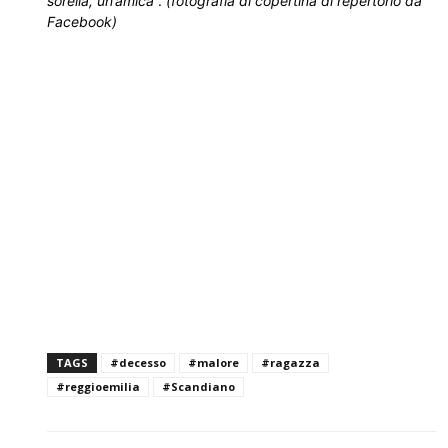
sorella, un’amica
”.
(fotografia di copertina di repertorio da
Facebook)
TAGS
#decesso
#malore
#ragazza
#reggioemilia
#Scandiano