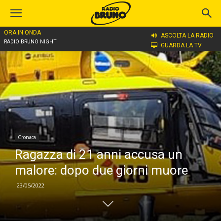
ORA IN ONDA
Home
Cronaca
ASCOLTA LA RADIO
RADIO BRUNO NIGHT
GUARDA LA TV
Cronaca
Ragazza di 21 anni accusa un
malore: dopo due giorni muore
23/05/2022