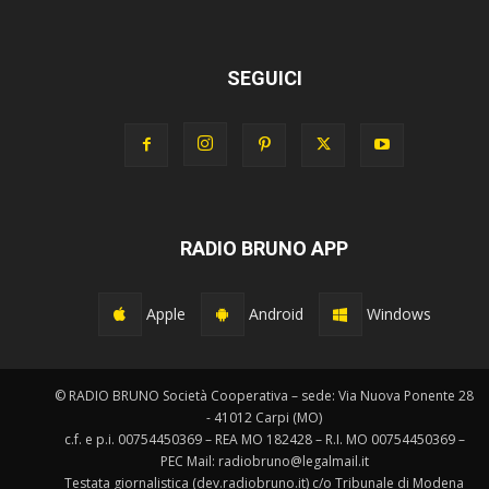
SEGUICI
RADIO BRUNO APP
Apple
Android
Windows
© RADIO BRUNO Società Cooperativa – sede: Via Nuova Ponente 28
- 41012 Carpi (MO)
c.f. e p.i. 00754450369 – REA MO 182428 – R.I. MO 00754450369 –
PEC Mail: radiobruno@legalmail.it
Testata giornalistica (dev.radiobruno.it) c/o Tribunale di Modena