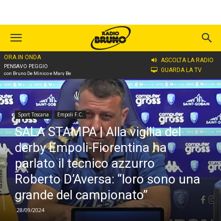
ORA IN ONDA
Home
Sport Toscana
Empoli F.C.
ASCOLTA LA RADIO
PENSAVO PEGGIO
GUARDA LA TV
con Bruno De Minico e Mary Be
Sport Toscana
Empoli F.C.
SALA STAMPA | Alla vigilia del
derby Empoli-Fiorentina ha
parlato il tecnico azzurro
Roberto D’Aversa: “loro sono una
grande del campionato”
28/09/2024