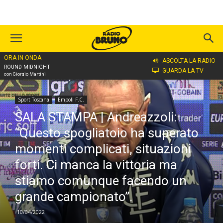
ORA IN ONDA
Home
Sport Toscana
Empoli F.C.
ASCOLTA LA RADIO
ROUND MIDNIGHT
GUARDA LA TV
con Giorgio Martini
Sport Toscana
Empoli F.C.
SALA STAMPA | Andreazzoli:
“Questo spogliatoio ha superato
momenti complicati, situazioni
forti. Ci manca la vittoria ma
stiamo comunque facendo un
grande campionato”.
10/04/2022