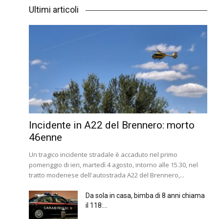
Ultimi articoli
Incidente in A22 del Brennero: morto
46enne
Un tragico incidente stradale è accaduto nel primo
pomeriggio di ieri, martedì 4 agosto, intorno alle 15.30, nel
tratto modenese dell'autostrada A22 del Brennero,...
Da sola in casa, bimba di 8 anni chiama
il 118:...