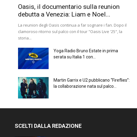
Oasis, il documentario sulla reunion
debutta a Venezia: Liam e Noel...
La reunion degli Oasis continua a far sognare i fan. Dopo il
clamoroso ritorno sul palco con il tour "Oasis Live '25", la
storia...
Yoga Radio Bruno Estate in prima
serata su Italia 1 con...
Martin Garrix e U2 pubblicano “Fireflies”:
la collaborazione nata sul palco...
SCELTI DALLA REDAZIONE