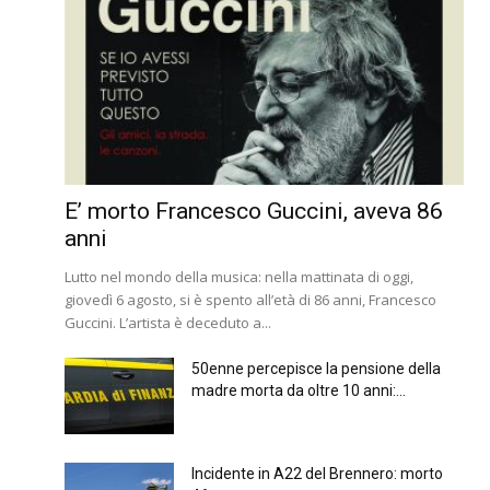
E’ morto Francesco Guccini, aveva 86
anni
Lutto nel mondo della musica: nella mattinata di oggi,
giovedì 6 agosto, si è spento all’età di 86 anni, Francesco
Guccini. L’artista è deceduto a...
50enne percepisce la pensione della
madre morta da oltre 10 anni:...
Incidente in A22 del Brennero: morto