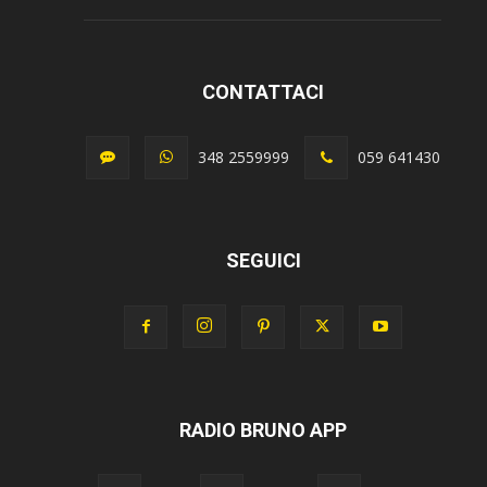
CONTATTACI
348 2559999
059 641430
SEGUICI
RADIO BRUNO APP