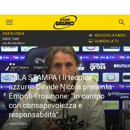
ORA IN ONDA
Home
Sport Toscana
Empoli F.C.
ASCOLTA LA RADIO
DRIVE TIME
GUARDA LA TV
con Achille Maini
Sport Toscana
Empoli F.C.
SALA STAMPA | Il tecnico
azzurro Davide Nicola presenta
Empoli-Frosinone: “in campo
con consapevolezza e
responsabilità”
04/05/2024