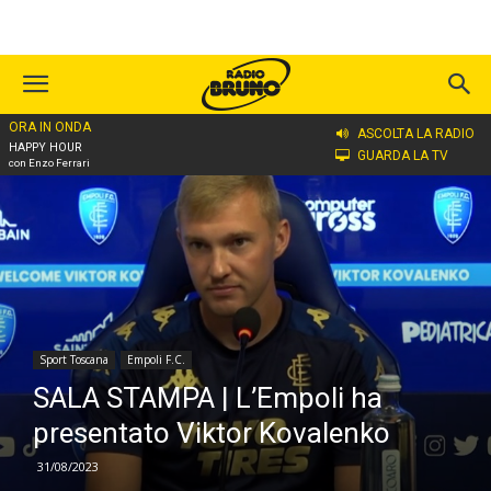
ORA IN ONDA
Home
Sport Toscana
Empoli F.C.
ASCOLTA LA RADIO
HAPPY HOUR
GUARDA LA TV
con Enzo Ferrari
Sport Toscana
Empoli F.C.
SALA STAMPA | L’Empoli ha
presentato Viktor Kovalenko
31/08/2023