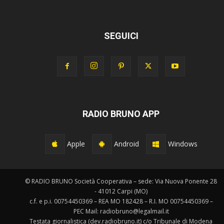
SEGUICI
RADIO BRUNO APP
Apple
Android
Windows
© RADIO BRUNO Società Cooperativa – sede: Via Nuova Ponente 28
- 41012 Carpi (MO)
c.f. e p.i. 00754450369 – REA MO 182428 – R.I. MO 00754450369 –
PEC Mail: radiobruno@legalmail.it
Testata giornalistica (dev.radiobruno.it) c/o Tribunale di Modena