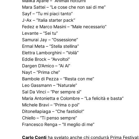
Malika Ayane – “Animali notturni”
Mara Sattei – “Le cose che non sai di me”
Sayf – “Tu mi piaci tanto”
J-Ax – “Italia starter pack”
Fedez e Marco Masini – “Male necessario”
Levante – “Sei tu”
Samurai Jay – “Ossessione”
Ermal Meta – “Stella stellina”
Elettra Lamborghini – “Voilà”
Eddie Brock – “Avvoltoi”
Dargen D’Amico – “Ai Ai”
Nayt – “Prima che”
Bambole di Pezza – “Resta con me”
Leo Gassmann – “Naturale”
Sal Da Vinci – “Per sempre sì”
Maria Antonietta e Colombre – “La felicità e basta”
Michele Bravi – “Prima o poi”
Ditonellapiaga – “Che fastidio!”
Chiello – “Ti penso sempre”
Francesco Renga – “Il meglio di me”
Carlo Conti
ha svelato anche chi condurrà Prima Festival