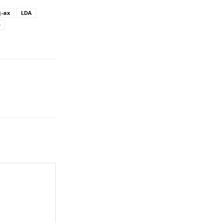
j-ax
LDA
e