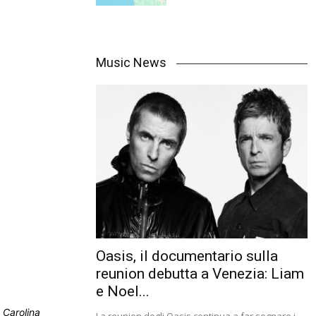
Music News
Oasis, il documentario sulla
reunion debutta a Venezia: Liam
e Noel...
 Carolina
La reunion degli Oasis continua a far sognare i