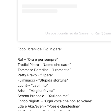
Un post condiviso da Sanremo Rai (@san
Ecco i brani dei Big in gara:
Raf – “Ora e per sempre”
Tredici Pietro – “Uomo che cade”
Tommaso Paradiso – “I romantici”
Patty Pravo – “Opera”
Fulminacci – “Stupida sfortuna”
Luchè – “Labirinto”
Arisa – “Magica favola”
Serena Brancale – “Qui con me”
Enrico Nigiotti – “Ogni volta che non so volare”
Lda e Aka7even – “Poesie clandestine”