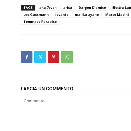
TAGS
aka 7even
arisa
Dargen D'amico
Elettra La
Leo Gassmann
levante
malika ayane
Marco Masini
Tommaso Paradiso
LASCIA UN COMMENTO