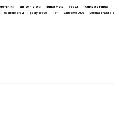
mborghini
enrico nigiotti
Ermal Meta
Fedex
francesco renga
michele bravi
patty pravo
Raf
Sanremo 2026
Serena Brancal