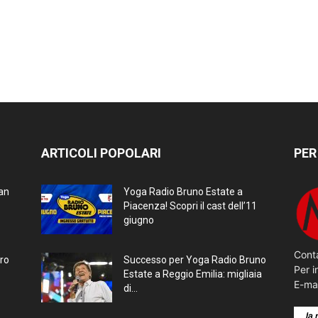
ARTICOLI POPOLARI
PER
ran
Yoga Radio Bruno Estate a
Piacenza! Scopri il cast dell’11
giugno
Conta
bro
Successo per Yoga Radio Bruno
Per i
Estate a Reggio Emilia: migliaia
E-ma
di...