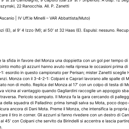
zynski, 22 Ranocchia. All. P. Zanetti
scanio | IV Uff.le Minelli – VAR Abbattista/Muto)
(E), al 9′ 4 Izzo (M); al 50′ st 32 Haas (E). Espulsi: nessuno. Recuper
e la sfida in favore del Monza una doppietta con un gol per tempo di
pinto molto gli azzurri hanno avuto nella ripresa le occasioni prima d
-1: esordio in questo campionato per Perisan; mister Zanetti sceglie H
i. Monza con il 3-4-2-1: Colpani e Caprari lavorano alle spalle di 
a lato non di molto. Replica del Monza al 17’ con un colpo di testa di 
 va vicina al vantaggio quando Gagliardini raccoglie un appoggio sbag
 traversa. Pericolo scampato. Il Monza fa la gara cercando di palleggiar
va della squadra di Palladino: prima Ismajli salva su Mota, poco dopo
icura ancora di Dani Mota. Preme il Monza, che intensifica la propria 
e il tiro in corner. Gli azzurri si fanno rivedere con un destro di Can
al 45’ con Colpani che servito da Birindelli si accentra e lascia partire
e.