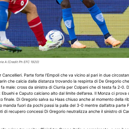
Serie A (Credit Ph EFC 1920)
Cancellieri. Parte forte l’Empoli che va vicino al pari in due circosta
rin che calcia dalla distanza trovando la respinta di De Gregorio che
a male: cross da sinistra di Ciurria per Colpani che di testa fa 2-0.
 Ebuehi e Caputo calciano alto dal limite dell’area. Il Monza ci prova
alto finale. Di Gregorio salva su Haas chiuso anche al momento della r
o manda fuori da pochi passi la palla del 3-0 mentre dall’altra parte P
ti di recupero concessi Di Gregorio neutralizza anche il sinistro di C