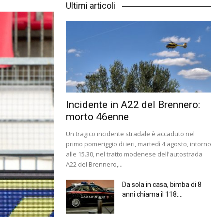
Ultimi articoli
Incidente in A22 del Brennero:
morto 46enne
Un tragico incidente stradale è accaduto nel
primo pomeriggio di ieri, martedì 4 agosto, intorno
alle 15.30, nel tratto modenese dell'autostrada
A22 del Brennero,...
Da sola in casa, bimba di 8
anni chiama il 118:...