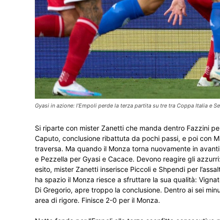
Gyasi in azione: l’Empoli perde la terza partita su tre tra Coppa Italia e 
Si riparte con mister Zanetti che manda dentro Fazzini per 
Caputo, conclusione ribattuta da pochi passi, e poi con Ma
traversa. Ma quando il Monza torna nuovamente in avanti f
e Pezzella per Gyasi e Cacace. Devono reagire gli azzurri:
esito, mister Zanetti inserisce Piccoli e Shpendi per l’ass
ha spazio il Monza riesce a sfruttare la sua qualità: Vignat
Di Gregorio, apre troppo la conclusione. Dentro ai sei minu
area di rigore. Finisce 2-0 per il Monza.