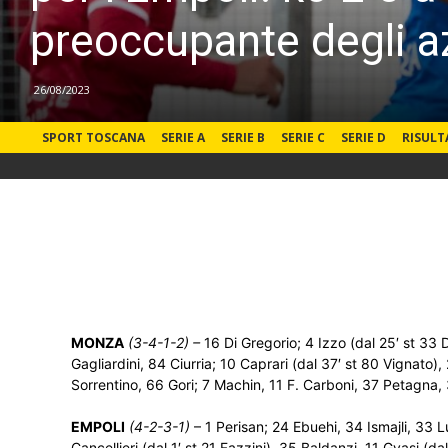
preoccupante degli az
26/08/2023
SPORT TOSCANA
SERIE A
SERIE B
SERIE C
SERIE D
RISULT
MONZA
(3-4-1-2) –
16 Di Gregorio; 4 Izzo (dal 25′ st 33 D’
Gagliardini, 84 Ciurria; 10 Caprari (dal 37′ st 80 Vignato)
Sorrentino, 66 Gori; 7 Machin, 11 F. Carboni, 37 Petagna, 
EMPOLI
(4-2-3-1)
– 1 Perisan; 24 Ebuehi, 34 Ismajli, 33 L
Cancellieri (dal 1′ st 21 Fazzini), 35 Baldanzi, 11 Gyasi (d