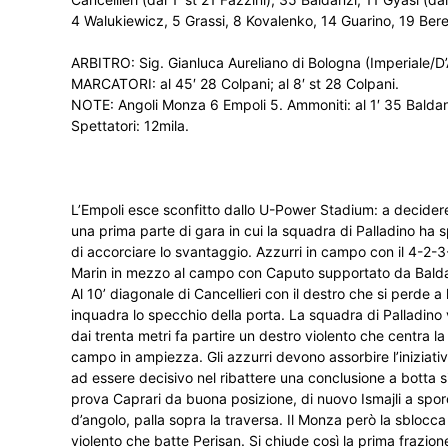
4 Walukiewicz, 5 Grassi, 8 Kovalenko, 14 Guarino, 19 Beres
ARBITRO: Sig. Gianluca Aureliano di Bologna (Imperiale/D’A
MARCATORI: al 45′ 28 Colpani; al 8′ st 28 Colpani.
NOTE: Angoli Monza 6 Empoli 5. Ammoniti: al 1′ 35 Baldanzi 
Spettatori: 12mila.
L’Empoli esce sconfitto dallo U-Power Stadium: a decider
una prima parte di gara in cui la squadra di Palladino ha s
di accorciare lo svantaggio. Azzurri in campo con il 4-2-3
Marin in mezzo al campo con Caputo supportato da Baldanz
Al 10’ diagonale di Cancellieri con il destro che si perde 
inquadra lo specchio della porta. La squadra di Palladino
dai trenta metri fa partire un destro violento che centra la
campo in ampiezza. Gli azzurri devono assorbire l’iniziati
ad essere decisivo nel ribattere una conclusione a botta s
prova Caprari da buona posizione, di nuovo Ismajli a sporcar
d’angolo, palla sopra la traversa. Il Monza però la sblocca 
violento che batte Perisan.
Si chiude così la prima frazion