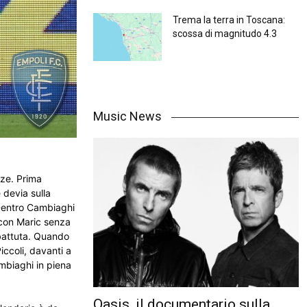
Trema la terra in Toscana:
scossa di magnitudo 4.3
Music News
nze. Prima
 devia sulla
 Dentro Cambiaghi
 con Maric senza
ibattuta. Quando
iccoli, davanti a
ambiaghi in piena
Oasis, il documentario sulla