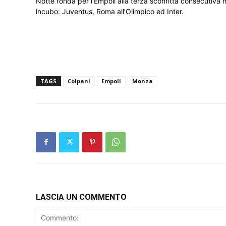
Notte fonda per l’Empoli alla terza sconfitta consecutiva ne
incubo: Juventus, Roma all’Olimpico ed Inter.
TAGS
Colpani
Empoli
Monza
LASCIA UN COMMENTO