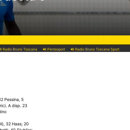
Radio Bruno Toscana
Pentasport
Radio Bruno Toscana Sport
 32 Pessina, 5
ic). A disp. 23
dino
li), 32 Haas; 20
etti, 40 Stubljar;