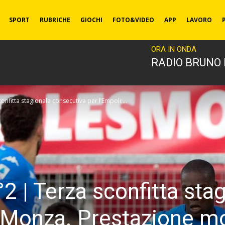
SPORT
RUBRICHE
GIOCHI
FOTO&VIDEO
APP
LAVORO
ORA IN ONDA
RADIO BRUNO
onfitta stagionale consecutiva per l’Empoli:...
2 | Terza sconfitta sta
 a Monza. Prestazione m