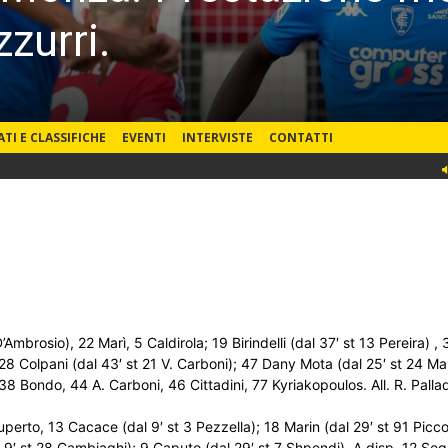
zurri.
ATI E CLASSIFICHE
EVENTI
INTERVISTE
CONTATTI
Ambrosio), 22 Marì, 5 Caldirola; 19 Birindelli (dal 37′ st 13 Pereira) ,
, 28 Colpani (dal 43′ st 21 V. Carboni); 47 Dany Mota (dal 25′ st 24 Mar
38 Bondo, 44 A. Carboni, 46 Cittadini, 77 Kyriakopoulos. All. R. Palla
uperto, 13 Cacace (dal 9′ st 3 Pezzella); 18 Marin (dal 29′ st 91 Picco
al 9′ st 28 Cambiaghi); 9 Caputo (dal 29′ st 7 Shpendi). A disp. 12 Segh