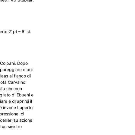
o: 2′ pt – 6′ st.
 Colpani. Dopo
i pareggiare e poi
aas al fianco di
Mota Carvalho.
Mota che non
liato di Ebuehi e
e e di aprirsi il
 è invece Luperto
pressione: ci
cellieri su azione
 un sinistro