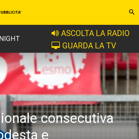
PUBBLICITA’
ASCOLTA LA RADIO
 NIGHT
GUARDA LA TV
gionale consecutiva
odesta e