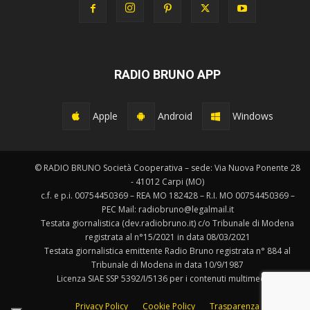
RADIO BRUNO APP
Apple
Android
Windows
© RADIO BRUNO Società Cooperativa – sede: Via Nuova Ponente 28
- 41012 Carpi (MO)
c.f. e p.i. 00754450369 – REA MO 182428 – R.I. MO 00754450369 –
PEC Mail: radiobruno@legalmail.it
Testata giornalistica (dev.radiobruno.it) c/o Tribunale di Modena
registrata al n°15/2021 in data 08/03/2021
Testata giornalistica emittente Radio Bruno registrata n° 884 al
Tribunale di Modena in data 10/9/1987
Licenza SIAE SSP 5392/I/5136 per i contenuti multimediali.
Privacy Policy
Cookie Policy
Trasparenza