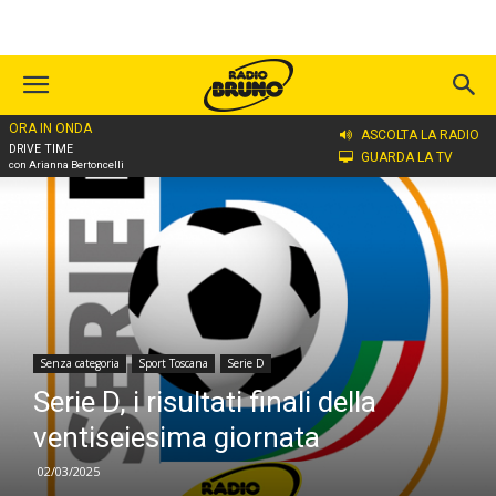
ORA IN ONDA
Home
Senza categoria
ASCOLTA LA RADIO
DRIVE TIME
GUARDA LA TV
con Arianna Bertoncelli
Senza categoria
Sport Toscana
Serie D
Serie D, i risultati finali della
ventiseiesima giornata
02/03/2025