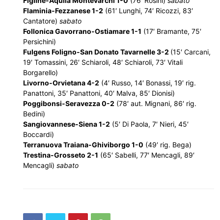
Figline-Aquila Montevarchi 1-0
(76′ Rosini)
sabato
Flaminia-Fezzanese 1-2
(61′ Lunghi, 74′ Ricozzi, 83′
Cantatore)
sabato
Follonica Gavorrano-Ostiamare 1-1
(17′ Bramante, 75′
Persichini)
Fulgens Foligno-San Donato Tavarnelle 3-2
(15′ Carcani,
19′ Tomassini, 26′ Schiaroli, 48′ Schiaroli, 73′ Vitali
Borgarello)
Livorno-Orvietana 4-2
(4′ Russo, 14′ Bonassi, 19′ rig.
Panattoni, 35′ Panattoni, 40′ Malva, 85′ Dionisi)
Poggibonsi-Seravezza 0-2
(78′ aut. Mignani, 86′ rig.
Bedini)
Sangiovannese-Siena 1-2
(5′ Di Paola, 7′ Nieri, 45′
Boccardi)
Terranuova Traiana-Ghiviborgo 1-0
(49′ rig. Bega)
Trestina-Grosseto 2-1
(65′ Sabelli, 77′ Mencagli, 89′
Mencagli)
sabato