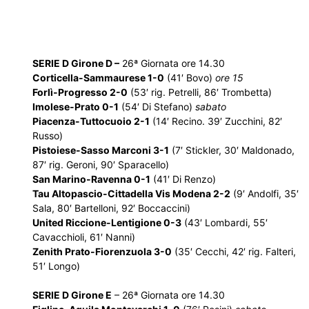
SERIE D Girone D –
26ª Giornata
ore 14.30
Corticella-Sammaurese 1-0
(41′ Bovo)
ore 15
Forlì-Progresso 2-0
(53′ rig. Petrelli, 86′ Trombetta)
Imolese-Prato 0-1
(54′ Di Stefano)
sabato
Piacenza-Tuttocuoio 2-1
(14′ Recino. 39′ Zucchini, 82′
Russo)
Pistoiese-Sasso Marconi 3-1
(7′ Stickler, 30′ Maldonado,
87′ rig. Geroni, 90′ Sparacello)
San Marino-Ravenna 0-1
(41′ Di Renzo)
Tau Altopascio-Cittadella Vis Modena 2-2
(9′ Andolfi, 35′
Sala, 80′ Bartelloni, 92′ Boccaccini)
United Riccione-Lentigione 0-3
(43′ Lombardi, 55′
Cavacchioli, 61′ Nanni)
Zenith Prato-Fiorenzuola 3-0
(35′ Cecchi, 42′ rig. Falteri,
51′ Longo)
SERIE D Girone E
– 26ª Giornata ore 14.30