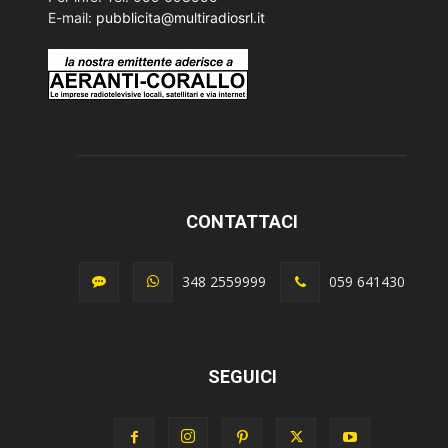
E-mail:
pubblicita@multiradiosrl.it
CONTATTACI
348 2559999
059 641430
SEGUICI