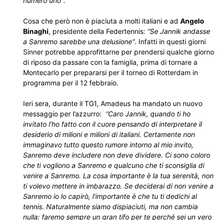
numero uno”
.
Cosa che però non è piaciuta a molti italiani e ad
Angelo
Binaghi
, presidente della Federtennis:
“Se Jannik andasse
a Sanremo sarebbe una delusione”
. Infatti in questi giorni
Sinner potrebbe approfittarne per prendersi qualche giorno
di riposo da passare con la famiglia, prima di tornare a
Montecarlo per prepararsi per il torneo di Rotterdam in
programma per il 12 febbraio.
Ieri sera, durante il TG1, Amadeus ha mandato un nuovo
messaggio per l’azzurro:
“Caro Jannik, quando ti ho
invitato l’ho fatto con il cuore pensando di interpretare il
desiderio di milioni e milioni di italiani. Certamente non
immaginavo tutto questo rumore intorno al mio invito,
Sanremo deve includere non deve dividere. Ci sono coloro
che ti vogliono a Sanremo e qualcuno che ti sconsiglia di
venire a Sanremo. La cosa importante è la tua serenità, non
ti volevo mettere in imbarazzo. Se deciderai di non venire a
Sanremo io lo capirò, l’importante è che tu ti dedichi al
tennis. Naturalmente siamo dispiaciuti, ma non cambia
nulla: faremo sempre un gran tifo per te perché sei un vero