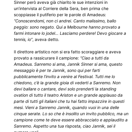
Sinner però aveva già chiarito le sue intenzioni in
un’intervista al Corriere della Sera, ben prima che
scoppiasse il putiferio per le parole di Amadeus:
“Conoscendomi, non ci andrei. Canto malissimo, ballo
peggio: sono negato. Qui a Melbourne hanno provato a
farmi intonare lo jodel… Lasciamo perdere! Devo giocare a
tennis, io”
, aveva detto.
Il direttore artistico non si era fatto scoraggiare e aveva
provato a rassicurare il campione:
“Ciao a tutti da
Amadeus. Sanremo si ama, Jannik Sinner si ama, questo
messaggio è per te Jannik, sono qui per farti
pubblicamente l’invito a venire al Festival. Tutti me lo
chiedono, c’è la grande gioia di vederti a Sanremo. Non
devi ballare o cantare, devi solo prenderti la standing
ovation di tutto il teatro Ariston e un grande applauso da
parte di tutti gli italiani che tu hai fatto impazzire in questi
mesi. Vieni a Sanremo Jannik, quando vuoi in una delle
cinque serate. Lo so che è insolito un invito pubblico, ma un
campione come te deve essere abbracciato e applaudito a
Sanremo. Aspetto una tua risposta, ciao Jannik, sei il