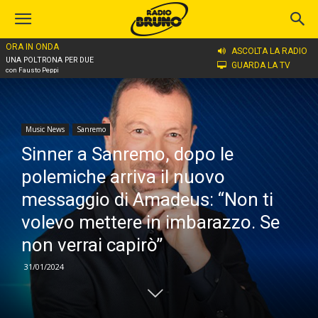
ORA IN ONDA
Home
Music News
Sanremo
ASCOLTA LA RADIO
UNA POLTRONA PER DUE
GUARDA LA TV
con Fausto Peppi
Music News
Sanremo
Sinner a Sanremo, dopo le
polemiche arriva il nuovo
messaggio di Amadeus: “Non ti
volevo mettere in imbarazzo. Se
non verrai capirò”
31/01/2024