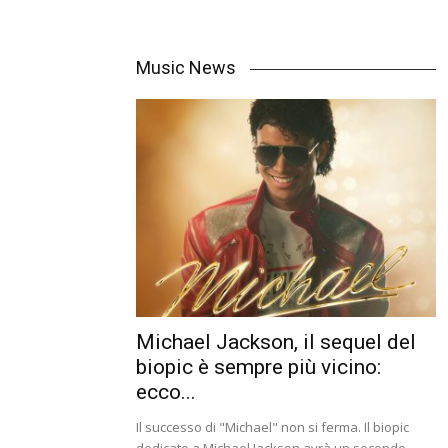
Music News
Michael Jackson, il sequel del
biopic è sempre più vicino:
ecco...
Il successo di "Michael" non si ferma. Il biopic
dedicato a Michael Jackson avrà un secondo