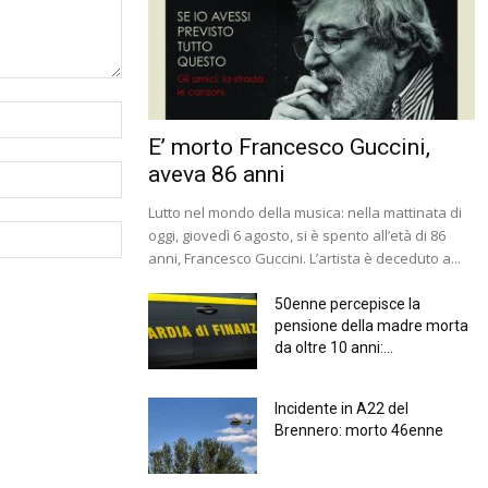
E’ morto Francesco Guccini,
aveva 86 anni
Lutto nel mondo della musica: nella mattinata di
oggi, giovedì 6 agosto, si è spento all’età di 86
anni, Francesco Guccini. L’artista è deceduto a...
50enne percepisce la
pensione della madre morta
da oltre 10 anni:...
Incidente in A22 del
Brennero: morto 46enne