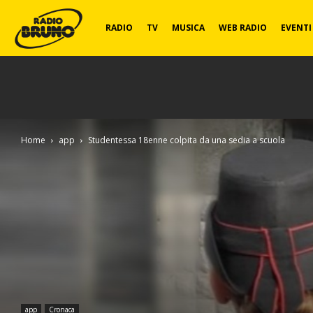
Radio
RADIO
TV
MUSICA
WEB RADIO
EVENTI
Bruno
Home
app
Studentessa 18enne colpita da una sedia a scuola
app
Cronaca