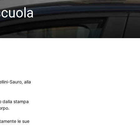
scuola
lini-Sauro, alla
to dalla stampa
orpo.
atamente le sue