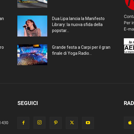
Conta
ran
Dua Lipa lancia la Manifesto
Per i
Library: la nuova sfida della
E-ma
popstar...
bro
Grande festa a Carpi per il gran
finale di Yoga Radio...
SEGUICI
RAD
1430