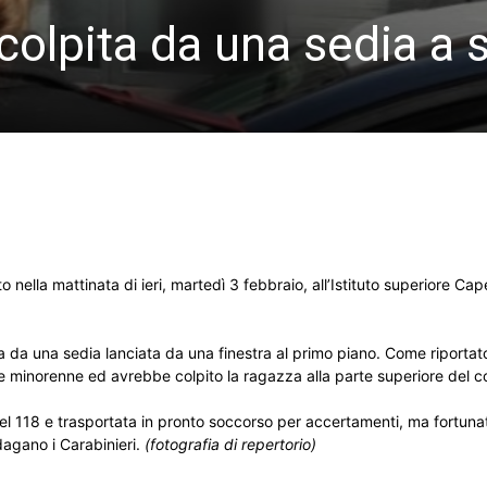
olpita da una sedia a 
ella mattinata di ieri, martedì 3 febbraio, all’Istituto superiore Capel
a da una sedia lanciata da una finestra al primo piano. Come riporta
te minorenne ed avrebbe colpito la ragazza alla parte superiore del c
el 118 e trasportata in pronto soccorso per accertamenti, ma fortun
agano i Carabinieri.
(fotografia di repertorio)