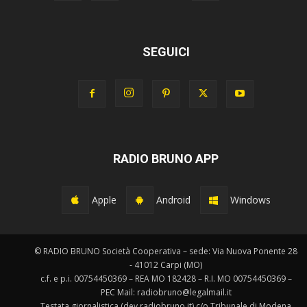
SEGUICI
RADIO BRUNO APP
Apple
Android
Windows
© RADIO BRUNO Società Cooperativa – sede: Via Nuova Ponente 28
- 41012 Carpi (MO)
c.f. e p.i. 00754450369 – REA MO 182428 – R.I. MO 00754450369 –
PEC Mail: radiobruno@legalmail.it
Testata giornalistica (dev.radiobruno.it) c/o Tribunale di Modena