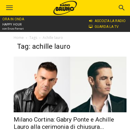
ORA IN ONDA
ASCOLTA LA RADIO
HAPPY HOUR
GUARDA LA TV
con Enzo Ferrari
Home
Tags
Achille lauro
Tag: achille lauro
Milano Cortina: Gabry Ponte e Achille
Lauro alla cerimonia di chiusura...