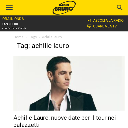
ORA IN ONDA
ASCOLTA LA RADIO
FANS CLUB
GUARDA LA TV
con Barbara Pinotti
Home
Tags
Achille lauro
Tag: achille lauro
Achille Lauro: nuove date per il tour nei
palazzetti