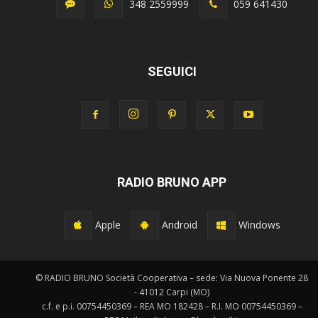
348 2559999
059 641430
SEGUICI
RADIO BRUNO APP
Apple
Android
Windows
© RADIO BRUNO Società Cooperativa – sede: Via Nuova Ponente 28
- 41012 Carpi (MO)
c.f. e p.i. 00754450369 – REA MO 182428 – R.I. MO 00754450369 –