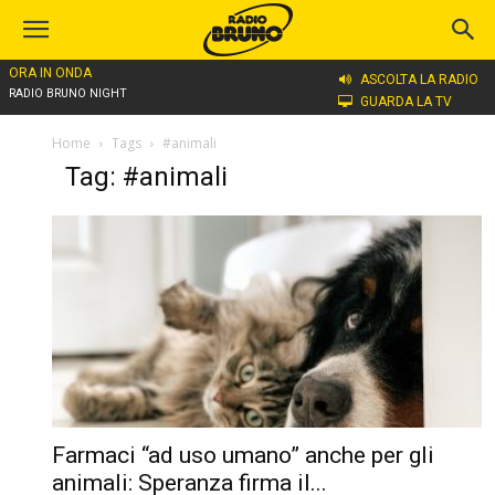
ORA IN ONDA
ASCOLTA LA RADIO
RADIO BRUNO NIGHT
GUARDA LA TV
Home
Tags
#animali
Tag: #animali
Farmaci “ad uso umano” anche per gli
animali: Speranza firma il...