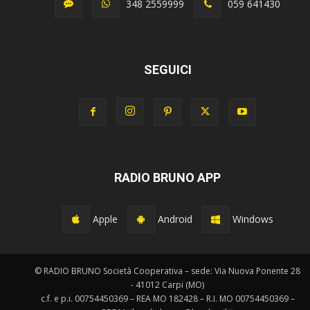
348 2559999
059 641430
SEGUICI
RADIO BRUNO APP
Apple
Android
Windows
© RADIO BRUNO Società Cooperativa – sede: Via Nuova Ponente 28
- 41012 Carpi (MO)
c.f. e p.i. 00754450369 – REA MO 182428 – R.I. MO 00754450369 –