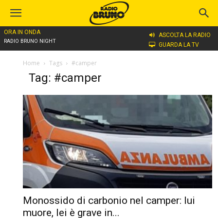
ORA IN ONDA
ASCOLTA LA RADIO
RADIO BRUNO NIGHT
GUARDA LA TV
Home
Tags
#camper
Tag: #camper
Monossido di carbonio nel camper: lui
muore, lei è grave in...