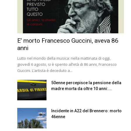
E’ morto Francesco Guccini, aveva 86
anni
Lutto nel mondo della musica: nella mattinata di oggi,
giovedì 6 agosto, si è spento all’età di 86 anni, Francesco
Guccini. L’artista è deceduto a...
50enne percepisce la pensione della
madre morta da oltre 10 anni:...
Incidente in A22 del Brennero: morto
46enne