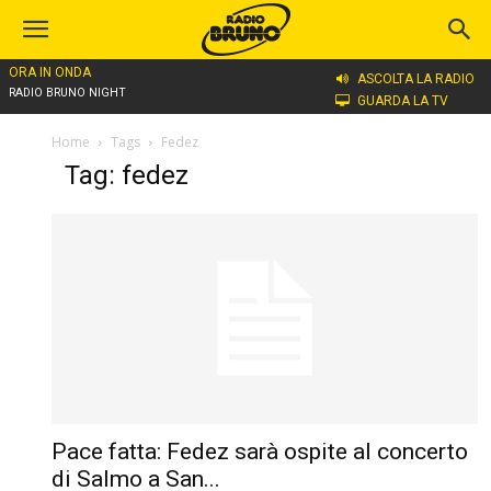
ORA IN ONDA
ASCOLTA LA RADIO
RADIO BRUNO NIGHT
GUARDA LA TV
Home
Tags
Fedez
Tag: fedez
Pace fatta: Fedez sarà ospite al concerto
di Salmo a San...